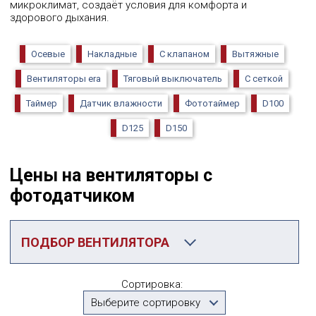
микроклимат, создаёт условия для комфорта и
здорового дыхания.
Осевые
Накладные
С клапаном
Вытяжные
Вентиляторы era
Тяговый выключатель
С сеткой
Таймер
Датчик влажности
Фототаймер
D100
D125
D150
Цены на вентиляторы с
фотодатчиком
ПОДБОР ВЕНТИЛЯТОРА
Категория
Сортировка:
С фототаймером
Выберите сортировку