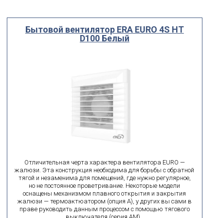
Производитель
Выберите...
Бытовой вентилятор ERA EURO 4S HT
D100 Белый
Диаметр
мм
мм
от
до
поиск по id
искать по id
ВЫ ИЩЕТЕ:
Отличительная черта характера вентилятора EURO —
подобрать
Сбросить фильтр
жалюзи. Эта конструкция необходима для борьбы с обратной
тягой и незаменима для помещений, где нужно регулярное,
но не постоянное проветривание. Некоторые модели
оснащены механизмом плавного открытия и закрытия
жалюзи — термоактюатором (опция А), у других вы сами в
праве руководить данным процессом с помощью тягового
выключателя (серия АМ).