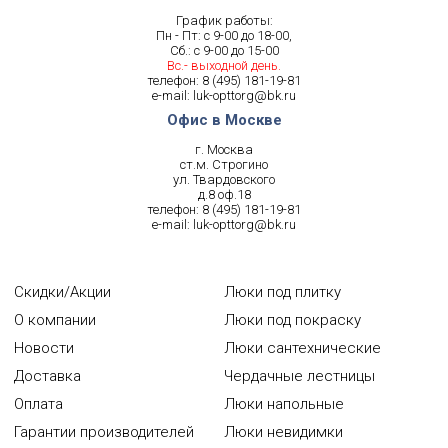
График работы:
Пн - Пт: с 9-00 до 18-00,
Сб.: с 9-00 до 15-00
Вс.- выходной день.
телефон:
8 (495) 181-19-81
e-mail:
luk-opttorg@bk.ru
Офис в Москве
г. Москва
ст.м. Строгино
ул. Твардовского
д.8 оф.18
телефон:
8 (495) 181-19-81
e-mail:
luk-opttorg@bk.ru
Скидки/Акции
Люки под плитку
О компании
Люки под покраску
Новости
Люки сантехнические
Доставка
Чердачные лестницы
Оплата
Люки напольные
Гарантии производителей
Люки невидимки