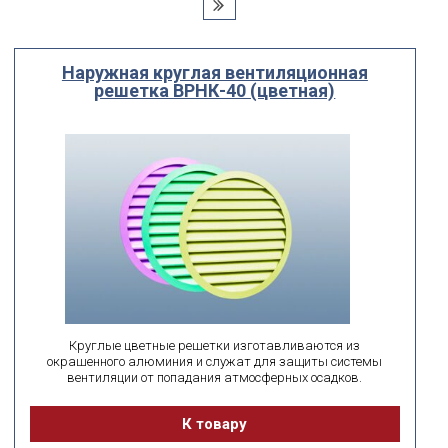
мм
мм
ширина
высота
Наружная круглая вентиляционная
решетка ВРНК-40 (цветная)
поиск по id
искать по id
ВЫ ИЩЕТЕ:
подобрать
Сбросить фильтр
Круглые цветные решетки изготавливаются из
окрашенного алюминия и служат для защиты системы
вентиляции от попадания атмосферных осадков.
К товару