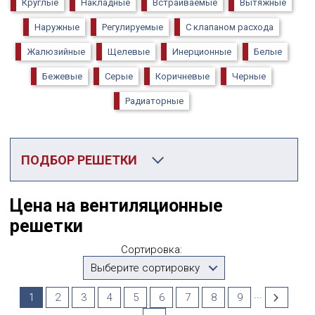
Круглые
Накладные
Встраиваемые
Вытяжные
Наружные
Регулируемые
С клапаном расхода
Жалюзийные
Щелевые
Инерционные
Белые
Бежевые
Серые
Коричневые
Черные
Радиаторные
ПОДБОР РЕШЕТКИ
Категория
Цена на вентиляционные
Вентиляционные решетки
решетки
Производитель
Сортировка:
Выберите...
Выберите сортировку
...
1
2
3
4
5
6
7
8
9
По посадочному размеру