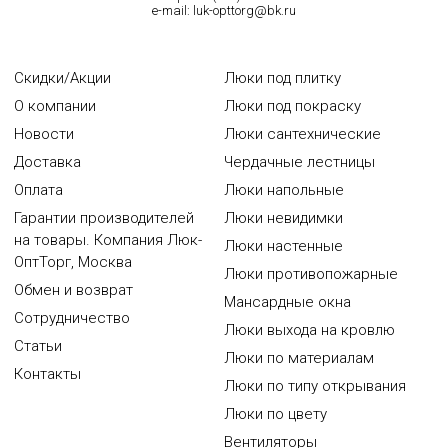
e-mail:
luk-opttorg@bk.ru
Скидки/Акции
Люки под плитку
О компании
Люки под покраску
Новости
Люки сантехнические
Доставка
Чердачные лестницы
Оплата
Люки напольные
Гарантии производителей
Люки невидимки
на товары. Компания Люк-
Люки настенные
ОптТорг, Москва
Люки противопожарные
Обмен и возврат
Мансардные окна
Сотрудничество
Люки выхода на кровлю
Статьи
Люки по материалам
Контакты
Люки по типу открывания
Люки по цвету
Вентиляторы