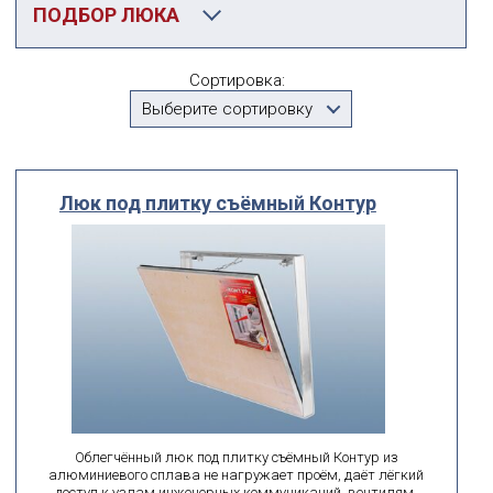
ПОДБОР ЛЮКА
Категория
Сортировка:
Съемные люки
Выберите сортировку
Производитель
Выберите...
Люк под плитку съёмный Контур
По посадочному размеру
мм
мм
ширина
высота
поиск по id
искать по id
ВЫ ИЩЕТЕ:
Облегчённый люк под плитку съёмный Контур из
алюминиевого сплава не нагружает проём, даёт лёгкий
доступ к узлам инженерных коммуникаций, вентилям,