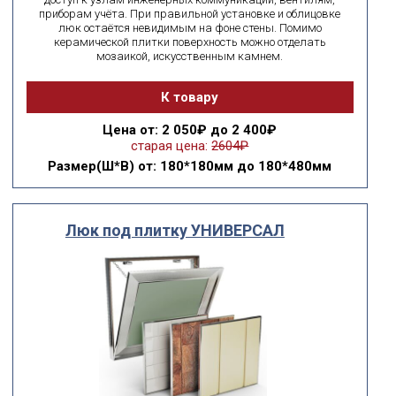
подобрать
Сбросить фильтр
приборам учёта. При правильной установке и облицовке
люк остаётся невидимым на фоне стены. Помимо
керамической плитки поверхность можно отделать
мозаикой, искусственным камнем.
К товару
Цена
от: 2 050₽ до 2 400₽
старая цена:
2604₽
Размер(Ш*В)
от: 180*180мм до 180*480мм
Люк под плитку УНИВЕРСАЛ