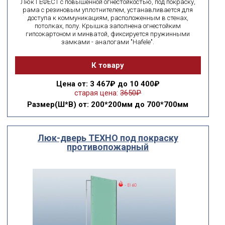
ВЫ ИЩЕТЕ:
Люк ГЕФЕСТ с повышенной огнестойкостью, под покраску,
рама с резиновым уплотнителем, устанавливается для
доступа к коммуникациям, расположенным в стенах,
подобрать
Сбросить фильтр
потолках, полу. Крышка заполнена огнестойким
гипсокартоном и минватой, фиксируется пружинными
замками - аналогами "Hafele".
К товару
Цена
от: 3 467₽ до 10 400₽
старая цена:
3650₽
Размер(Ш*В)
от: 200*200мм до 700*700мм
Люк-дверь ТЕХНО под покраску
противопожарный