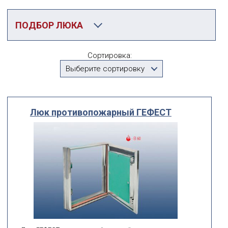
ПОДБОР ЛЮКА
Категория
Сортировка:
Противопожарные люки под покраску
Выберите сортировку
Производитель
Выберите...
Люк противопожарный ГЕФЕСТ
По посадочному размеру
мм
мм
ширина
высота
поиск по id
искать по id