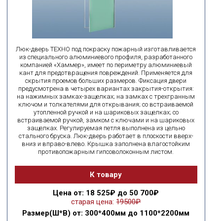
Люк-дверь ТЕХНО под покраску пожарный изготавливается
из специального алюминиевого профиля, разработанного
компанией «Хаммер», имеет по периметру алюминиевый
кант для предотвращения повреждений. Применяется для
скрытия проемов больших размеров. Фиксация двери
предусмотрена в четырех вариантах закрытия-открытия:
на нажимных замках-защелках; на замках с трехгранным
ключом и толкателями для открывания; со встраиваемой
утопленной ручкой и на шариковых защелках; со
встраиваемой ручкой, замком с ключами и на шариковых
защелках. Регулируемая петля выполнена из цельно
стального бруска. Люк-дверь работает в плоскости вверх-
вниз и вправо-влево. Крышка заполнена влагостойким
противопожарным гипсоволоконным листом.
К товару
Цена
от: 18 525₽ до 50 700₽
старая цена:
19500₽
Размер(Ш*В)
от: 300*400мм до 1100*2200мм