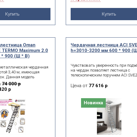
Купить
Купить
 лестница Oman
Чердачная лестница ACI SV
TERMO Maximum 2.0
h=3010-3200 мм 600 * 900 (Ш
* 900 (Ш * В)
Чувствовать уверенность при подъ
металлическая чердачная
на чердак позволяет лестница с
отой 3,40 м, имеющая
телескопическим поручнем ACI SVEZ
юк. Данная модель
Поручень выдвигается при
ьма удобна в эксплуатации
а
74 000 р
раскладывании раздвижной
Цена от
77 616 р
вписывается в любой
420 р
конструкции. К установочному коро
об снабжен уплотнителем.
также крепятся ручки, что делает
эксплуатацию ещё более безопасной
Новинка