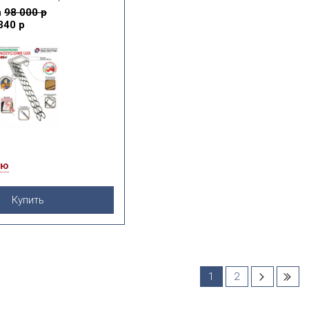
конденсата, рекомендуем
а
98 000 р
естницу NOZYCOWE с
340 р
ей. Конструкция ножничного
ует вылета во время
 а потому может
ься в местах с дефицитом
остранства.
ию
Купить
1
2