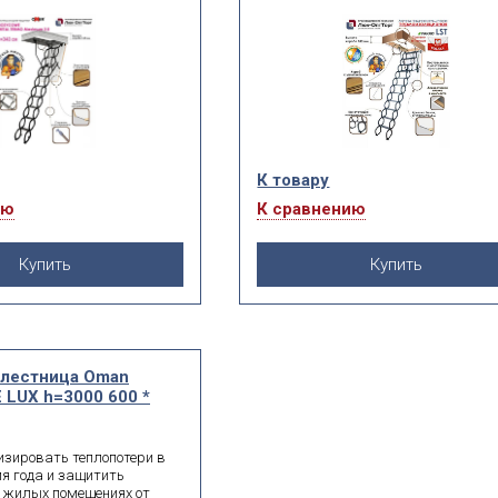
извести монтаж даже в
ложенном в углу или узком
К товару
ию
К сравнению
Купить
Купить
 лестница Oman
LUX h=3000 600 *
зировать теплопотери в
мя года и защитить
в жилых помещениях от