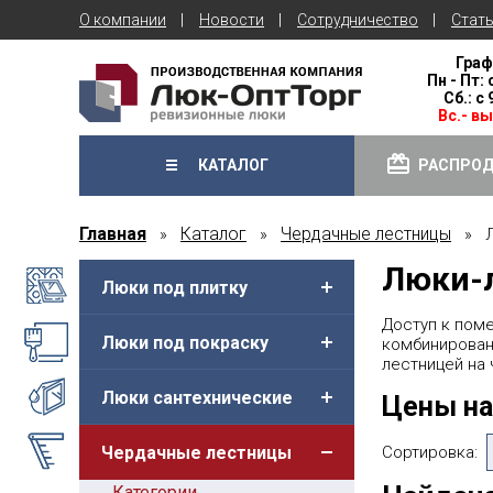
О компании
Новости
Сотрудничество
Стат
Граф
Пн - Пт: 
Сб.: с
Вс.- в
КАТАЛОГ
РАСПРО
Главная
Каталог
Чердачные лестницы
»
»
» Лю
Люки-
Люки под плитку
Доступ к пом
Люки под покраску
комбинирован
лестницей на 
Люки сантехнические
Цены на
Чердачные лестницы
Сортировка:
Категории