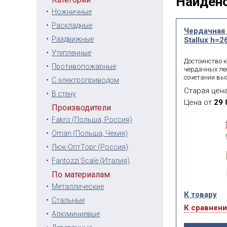
Найдено
Ножничные
Раскладные
Чердачная
Раздвижные
Stallux h=2
Утепленные
Достоинство 
Противопожарные
чердачных ле
сочетании выс
С электроприводом
изготовления,
Старая цен
использовани
В стену
странице моде
Цена от
29 
Производители
предназначае
загородных до
Fakro (Польша, Россия)
2,65 мм. Она 
Oman (Польша, Чехия)
вариантах — 
600*800, 600*
Люк-ОптТорг (Россия)
Fantozzi Scale (Италия)
По материалам
Металлические
К товару
Стальные
К сравнен
Алюминиевые