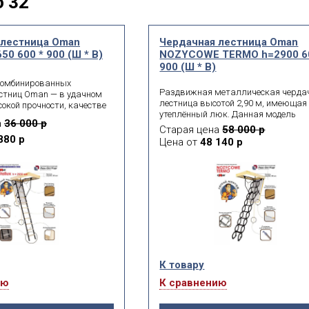
 32
 лестница Oman
Чердачная лестница Oman
650 600 * 900 (Ш * В)
NOZYCOWE TERMO h=2900 6
900 (Ш * В)
комбинированных
Раздвижная металлическая черда
стниц Oman — в удачном
лестница высотой 2,90 м, имеющая
окой прочности, качестве
утеплённый люк. Данная модель
 долговечности
а
36 000 р
лестницы весьма удобна в эксплуа
я. Представленная на
Старая цена
58 000 р
и элегантно вписывается в любой
ль Oman Stallux
880 р
Цена от
48 140 р
интерьер. Короб снабжен уплотните
тся для установки в
мах с высотой потолка до
изготавливается в 4
с диаметром люка
900, 700*800, 700*900 мм.
К товару
ию
К сравнению