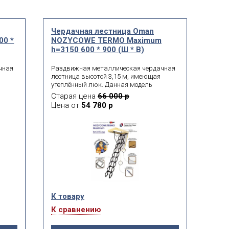
Чердачная лестница Oman
00 *
NOZYCOWE TERMO Maximum
h=3150 600 * 900 (Ш * В)
чная
Раздвижная металлическая чердачная
лестница высотой 3,15 м, имеющая
утеплённый люк. Данная модель
тации
лестницы весьма удобна в эксплуатации
Старая цена
66 000 р
и элегантно вписывается в любой
Цена от
54 780 р
лем.
интерьер. Короб снабжен уплотнителем.
К товару
К сравнению