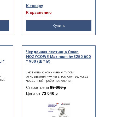
К товару
К сравнению
Купить
Чердачная лестница Oman
NOZYCOWE Maximum h=3250 600
Ш *
* 900 (Ш * В)
Лестницы с ножничным типом
а
открывания нужны в том случае, когда
кий.
чердачный проём приходится
организовывать в неудобном или
Старая цена
88 000 р
на
труднодоступном месте. Этот тип
орон
конструкций экономит пространство и
Цена от
73 040 р
легко подстраивается под высоту
потолка. Хорошим примером служит
раздвижная лестница Oman NOZYCOWE,
изготовленная из анодированной стали.