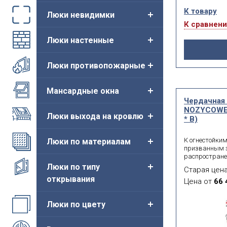
К товару
Люки невидимки
К сравнен
Люки настенные
Люки противопожарные
Мансардные окна
Чердачная
NOZYCOWE 
Люки выхода на кровлю
* В)
К огнестойки
Люки по материалам
призванным 
распростране
относится ме
Люки по типу
Старая цен
Oman NOZYCO
открывания
в чердачный п
Цена от
66 
ножничному ти
скоб служат 
Люки по цвету