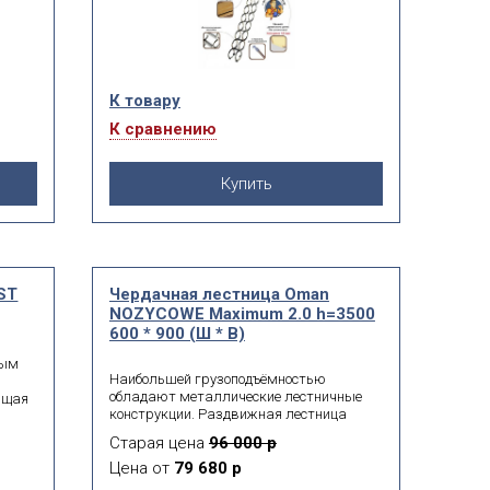
К товару
К сравнению
Купить
ST
Чердачная лестница Oman
NOZYCOWE Maximum 2.0 h=3500
600 * 900 (Ш * В)
мым
Наибольшей грузоподъёмностью
обладают металлические лестничные
ающая
конструкции. Раздвижная лестница
Oman NOZYCOWE Maximum
м по
Старая цена
96 000 р
выдерживает до 150 кг, легко
тыков
монтируется в потолочный проём,
Цена от
79 680 р
рекомендуется для установки в домах с