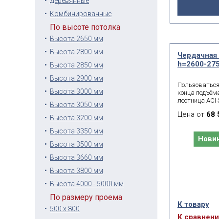
Деревянные
Комбинированные
По высоте потолка
Высота 2650 мм
Высота 2800 мм
Чердачная 
h=2600-275
Высота 2850 мм
Высота 2900 мм
Пользоваться
Высота 3000 мм
конца подъём
лестница ACI 
Высота 3050 мм
поручень выд
Цена от
68 
развёртывани
Высота 3200 мм
изготовленна
Высота 3350 мм
толщиной 1,5
Нови
повышенную на
Высота 3500 мм
Высота 3660 мм
Высота 3800 мм
Высота 4000 - 5000 мм
По размеру проема
К товару
500 x 800
К сравнен