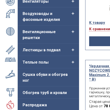
Вентиляторы
Воздуховоды и
фасонные изделия
К товару
К сравнен
Вентиляционные
решетки
Лестницы в подвал
Теплые полы
Чердачная
NOZYCOWE
Сушка обуви и обогрев
Maximum 2.
* В)
ног
Пружинное ус
Обогрев труб и кровли
гармошку, пр
металлическ
Maximum. Это
Старая цен
подходит к ус
Распродажа
Цена от
78 
недостатком 