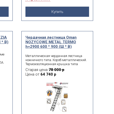
Купить
EZIA
Чердачная лестница Oman
 * В)
NOZYCOWE METAL TERMО
h=2900 600 * 900 (Ш * В)
ёме
Металлическая чердачная лестница
ножничного типа. Короб металлический.
IA.
Термоизоляционная крышка типа
«сэндвич», толщиной 26 мм, утеплена
Старая цена
78 000 р
пенопластом, облицована с двух сторон
Цена от
64 740 р
бу
ДСП белого цвета.
.