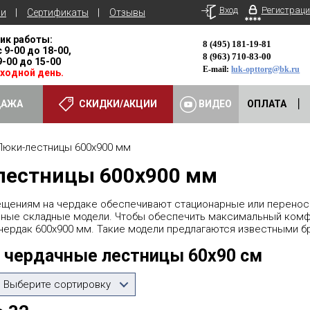
Вход
Регистраци
ьи
Сертификаты
Отзывы
ик работы:
8 (495) 181-19-81
с 9-00 до 18-00,
8 (963) 710-83-00
 9-00 до 15-00
E-mail:
luk-opttorg@bk.ru
ыходной день.
ДАЖА
СКИДКИ/АКЦИИ
ВИДЕО
ОПЛАТА
ки-лестницы 600х900 мм
лестницы 600х900 мм
ещениям на чердаке обеспечивают стационарные или перенос
ные складные модели. Чтобы обеспечить максимальный комфо
чердак 600х900 мм. Такие модели предлагаются известными б
 чердачные лестницы 60х90 см
Выберите сортировку