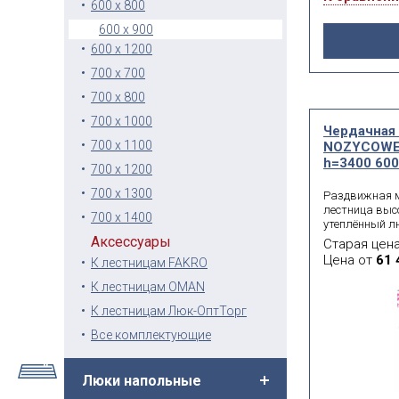
600 x 800
600 x 900
600 x 1200
700 x 700
700 x 800
700 x 1000
Чердачная
700 x 1100
NOZYCOWE 
h=3400 600 
700 x 1200
700 x 1300
Раздвижная 
лестница выс
700 x 1400
утеплённый л
лестницы вес
Аксессуары
Старая цен
и элегантно 
Цена от
61 
К лестницам FAKRO
интерьер. Кор
К лестницам OMAN
К лестницам Люк-ОптТорг
Все комплектующие
Люки напольные