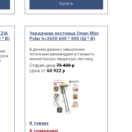
Купить
EZIA
Чердачная лестница Oman Mini
 * В)
Polar h=2650 600 * 900 (Ш * В)
В дачном домике с невысокими
ная
потолками рекомендуем установить
пуска
миниатюрную чердачную лестницу
ю
Oman Mini Polar h2650 мм. Модель
Старая цена
73 400 р
а
пригодится и в загородном доме
й
Цена от
60 922 р
постоянного проживания. Благодаря
усиленной теплоизоляции и крышке
люка толщиной 86 мм конструкция
надёжно защищает от утечки тёплого
.
воздуха из жилых помещений в холодное
время года.
К товару
К сравнению