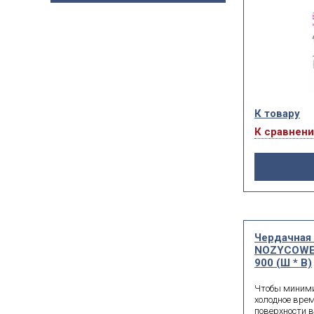
Возможно про
проёме, распо
коридоре.
К товару
К сравнен
Чердачная
NOZYCOWE 
900 (Ш * В)
Чтобы миними
холодное вре
поверхности 