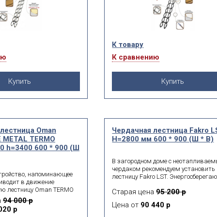
К товару
ию
К сравнению
Купить
Купить
 лестница Oman
Чердачная лестница Fakro L
 METAL TERMО
Н=2800 мм 600 * 900 (Ш * В)
0 h=3400 600 * 900 (Ш
В загородном доме с неотапливае
чердаком рекомендуем установить
тройство, напоминающее
лестницу Fakro LST. Энергосберег
иводит в движение
конструкция оснащена утеплённой
ую лестницу Oman TERMО
Старая цена
95 200 р
крышкой и резиновым уплотнителе
 компактная конструкция
а
94 000 р
контуру люка для герметизации с
Цена от
90 440 р
тановке в домах с
и защиты от утечки тёплого воздуха
020 р
свободной площади.
осенью и зимой.