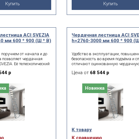
Купить
Купить
лестница ACI SVEZIA
Чердачная лестница ACI SV
0 мм 600 * 900 (Ш * В)
h=2760-3000 мм 600 * 900 (Ш
 поручнем от начала и до
Удобство в эксплуатации, повышен
а позволяет чердачная
безопасность во время подъёма и с
SVEZIA. Её телескопический
отличают оцинкованную чердачну
вигается одновременно с
лестницу с поручнем ACI SVEZIA. Он
544 р
Цена от
68 544 р
ем лестницы. Модель,
устанавливается в домах с высото
я из оцинкованной стали
потолка 2760-3000 мм. Благодаря
 мм, выдерживает
ножничному механизму свободно
нка
Новинка
грузку до 260 кг.
раскладывается даже в условиях
дефицита свободного пространства
К товару
ию
К сравнению