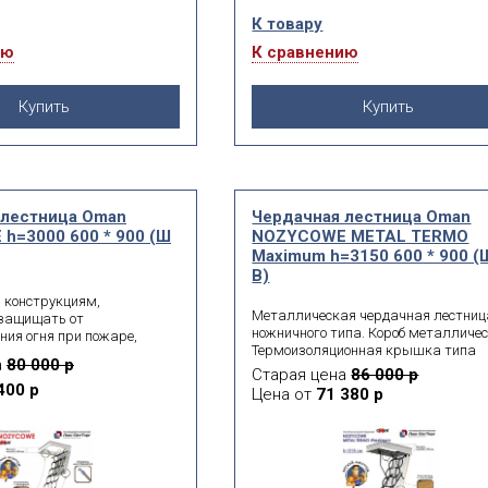
К товару
ию
К сравнению
Купить
Купить
 лестница Oman
Чердачная лестница Oman
h=3000 600 * 900 (Ш
NOZYCOWE METAL TERMО
Maximum h=3150 600 * 900 (
В)
м конструкциям,
Металлическая чердачная лестниц
защищать от
ножничного типа. Короб металличес
ния огня при пожаре,
Термоизоляционная крышка типа
таллическая лестница
а
80 000 р
«сэндвич», толщиной 26 мм, утепле
WE. Она устанавливается
Старая цена
86 000 р
пенопластом, облицована с двух ст
роём, работает по
400 р
Цена от
71 380 р
ДСП белого цвета.
пу. Боковые части в виде
поручнями.