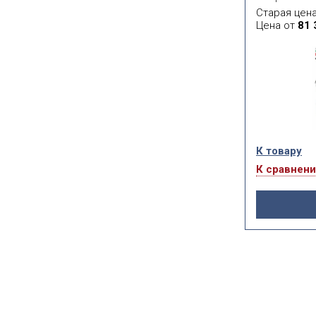
образования 
Старая цен
установить л
Цена от
81 
теплоизоляци
типа не треб
раздвижения,
устанавливат
свободного пр
К товару
К сравнен