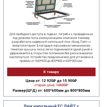
Для свободного доступа в подвал, погреб и к проведённым
под уровнем пола коммуникациям компания Хаммер
разработала надёжный напольный люк «Бонд Лайт» с
амортизатором. Благодаря поршневым механизмам
тяжёлая крышка люка легко поднимается одной рукой и
удерживается в открытом положении без риска внезапно
захлопнуться. Устройство предназначено для установки в
проёмы от 600*600 до 800*800 и 600*900 мм.
К товару
Цена
от: 12 920₽ до 15 900₽
старая цена:
13600₽
Размер(Ш*Д)
от: 600*600мм до 800*800мм
Люк напольный ЕС ЛАЙТ с