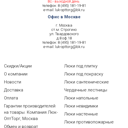
Вс.- выходной день.
телефон:
8 (495) 181-19-81
e-mail:
luk-opttorg@bk.ru
Офис в Москве
г. Москва
ст.м. Строгино
ул. Твардовского
д.8 оф.18
телефон:
8 (495) 181-19-81
e-mail:
luk-opttorg@bk.ru
Скидки/Акции
Люки под плитку
О компании
Люки под покраску
Новости
Люки сантехнические
Доставка
Чердачные лестницы
Оплата
Люки напольные
Гарантии производителей
Люки невидимки
на товары. Компания Люк-
Люки настенные
ОптТорг, Москва
Люки противопожарные
Обмен и возврат