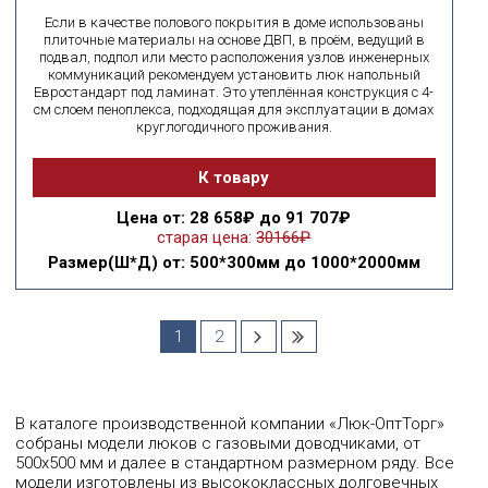
Если в качестве полового покрытия в доме использованы
плиточные материалы на основе ДВП, в проём, ведущий в
подвал, подпол или место расположения узлов инженерных
коммуникаций рекомендуем установить люк напольный
Евростандарт под ламинат. Это утеплённая конструкция с 4-
см слоем пеноплекса, подходящая для эксплуатации в домах
круглогодичного проживания.
К товару
Цена
от: 28 658₽ до 91 707₽
старая цена:
30166₽
Размер(Ш*Д)
от: 500*300мм до 1000*2000мм
1
2
В каталоге производственной компании «Люк-ОптТорг»
собраны модели люков с газовыми доводчиками, от
500х500 мм и далее в стандартном размерном ряду. Все
модели изготовлены из высококлассных долговечных