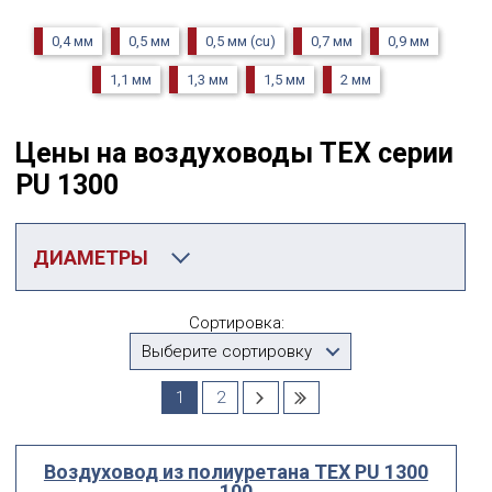
0,4 мм
0,5 мм
0,5 мм (cu)
0,7 мм
0,9 мм
1,1 мм
1,3 мм
1,5 мм
2 мм
Цены на воздуховоды TEX серии
PU 1300
ДИАМЕТРЫ
Категория
Сортировка:
TEX PU 1300
Выберите сортировку
Производитель
1
2
Выберите...
Воздуховод из полиуретана ТЕХ PU 1300
Диаметр
100