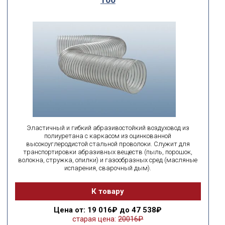
мм
мм
от
до
поиск по id
искать по id
ВЫ ИЩЕТЕ:
подобрать
Сбросить фильтр
Эластичный и гибкий абразивостойкий воздуховод из
полиуретана с каркасом из оцинкованной
высокоуглеродистой стальной проволоки. Служит для
транспортировки абразивных веществ (пыль, порошок,
волокна, стружка, опилки) и газообразных сред (масляные
испарения, сварочный дым).
К товару
Цена
от: 19 016₽ до 47 538₽
старая цена:
20016₽