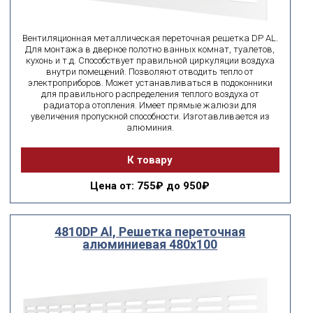
поиск по id
искать по id
ВЫ ИЩЕТЕ:
Вентиляционная металлическая переточная решетка DP AL.
Для монтажа в дверное полотно ванных комнат, туалетов,
кухонь и т.д. Способствует правильной циркуляции воздуха
подобрать
внутри помещений. Позволяют отводить тепло от
Сбросить фильтр
электроприборов. Может устанавливаться в подоконники
для правильного распределения теплого воздуха от
радиатора отопления. Имеет прямые жалюзи для
увеличения пропускной способности. Изготавливается из
алюминия.
К товару
Цена
от: 755₽ до 950₽
4810DP Al, Решетка переточная
алюминиевая 480x100