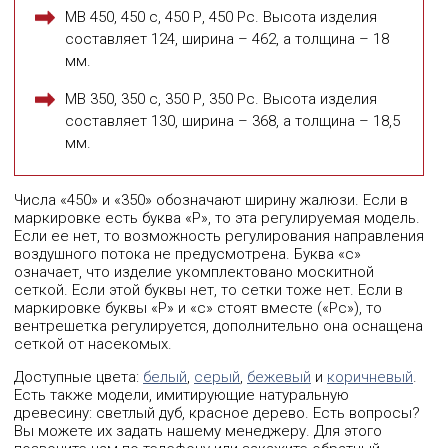
МВ 450, 450 с, 450 Р, 450 Рс. Высота изделия
составляет 124, ширина – 462, а толщина – 18
мм.
МВ 350, 350 с, 350 Р, 350 Рс. Высота изделия
составляет 130, ширина – 368, а толщина – 18,5
мм.
Числа «450» и «350» обозначают ширину жалюзи. Если в
маркировке есть буква «Р», то эта регулируемая модель.
Если ее нет, то возможность регулирования направления
воздушного потока не предусмотрена. Буква «с»
означает, что изделие укомплектовано москитной
сеткой. Если этой буквы нет, то сетки тоже нет. Если в
маркировке буквы «Р» и «с» стоят вместе («Рс»), то
вентрешетка регулируется, дополнительно она оснащена
сеткой от насекомых.
Доступные цвета:
белый
,
серый
,
бежевый
и
коричневый
.
Есть также модели, имитирующие натуральную
древесину: светлый дуб, красное дерево. Есть вопросы?
Вы можете их задать нашему менеджеру. Для этого