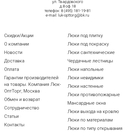
ул. Твардовского
д.8 оф.18
телефон:
8 (495) 181-19-81
e-mail:
luk-opttorg@bk.ru
Скидки/Акции
Люки под плитку
О компании
Люки под покраску
Новости
Люки сантехнические
Доставка
Чердачные лестницы
Оплата
Люки напольные
Гарантии производителей
Люки невидимки
на товары. Компания Люк-
Люки настенные
ОптТорг, Москва
Люки противопожарные
Обмен и возврат
Мансардные окна
Сотрудничество
Люки выхода на кровлю
Статьи
Люки по материалам
Контакты
Люки по типу открывания