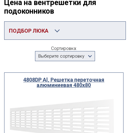
Цена на вентрешетки для
подоконников
ПОДБОР ЛЮКА
Категория
Сортировка:
Вентиляционные решетки для подоконников
Выберите сортировку
Производитель
Выберите...
4808DP Al, Решетка переточная
алюминиевая 480x80
По посадочному размеру
мм
мм
ширина
высота