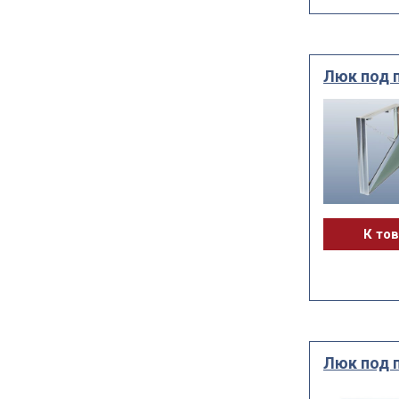
Люк под 
К то
Люк под 