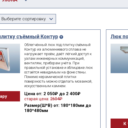
Производитель
Выберите сортировку
видимки в ванную
Выберите...
плитку съёмный Контур
Люк п
чному
мм
мм
Облегчённый люк под плитку съёмный
ширина
высота
Контур из алюминиевого сплава не
нагружает проём, даёт лёгкий доступ к
узлам инженерных коммуникаций,
вентилям, приборам учёта. При
искать по id
правильной установке и облицовке люк
поиск по id
остаётся невидимым на фоне стены.
Помимо керамической плитки
Е:
поверхность можно отделать мозаикой,
искусственным камнем.
 фильтр
подобрать
Цена
от: 2 050₽ до 2 400₽
вару
старая цена:
2604₽
Размер(Ш*В)
от: 180*180мм до
180*480мм
К 