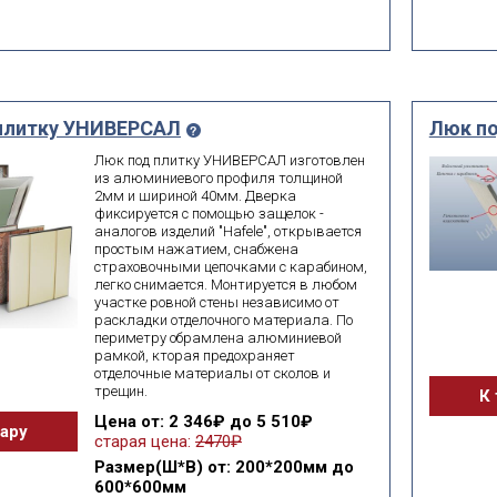
плитку УНИВЕРСАЛ
Люк по
Люк под плитку УНИВЕРСАЛ изготовлен
из алюминиевого профиля толщиной
2мм и шириной 40мм. Дверка
фиксируется с помощью защелок -
аналогов изделий "Hafele", открывается
простым нажатием, снабжена
страховочными цепочками с карабином,
легко снимается. Монтируется в любом
участке ровной стены независимо от
раскладки отделочного материала. По
периметру обрамлена алюминиевой
рамкой, кторая предохраняет
отделочные материалы от сколов и
трещин.
К 
Цена
от: 2 346₽ до 5 510₽
вару
старая цена:
2470₽
Размер(Ш*В)
от: 200*200мм до
600*600мм