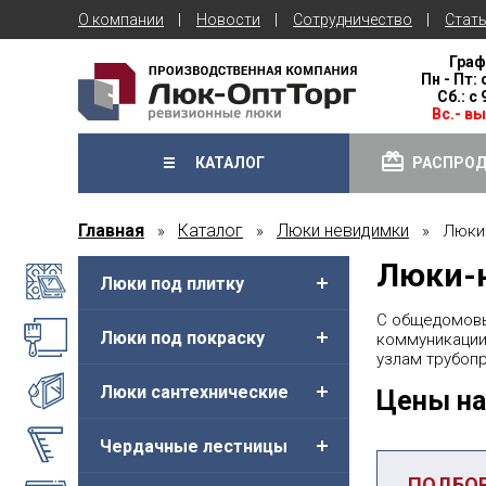
О компании
Новости
Сотрудничество
Стат
Граф
Пн - Пт: 
Сб.: с
Вс.- в
КАТАЛОГ
РАСПРО
Главная
Каталог
Люки невидимки
»
»
» Люки н
Люки-
Люки под плитку
С общедомовы
Люки под покраску
коммуникации
узлам трубоп
Люки сантехнические
Цены на
Чердачные лестницы
ПОДБО