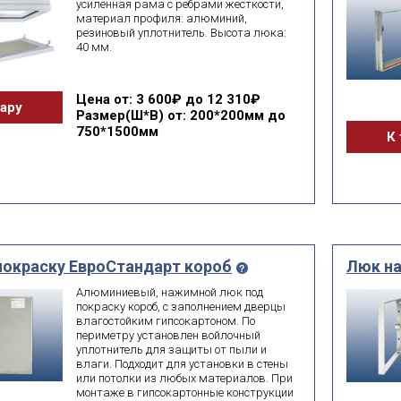
усиленная рама с ребрами жесткости,
материал профиля: алюминий,
резиновый уплотнитель. Высота люка:
40 мм.
Цена
от: 3 600₽ до 12 310₽
вару
Размер(Ш*В)
от: 200*200мм до
750*1500мм
К 
покраску ЕвроСтандарт короб
Люк на
Алюминиевый, нажимной люк под
покраску короб, с заполнением дверцы
влагостойким гипсокартоном. По
периметру установлен войлочный
уплотнитель для защиты от пыли и
влаги. Подходит для установки в стены
или потолки из любых материалов. При
монтаже в гипсокартонные конструкции