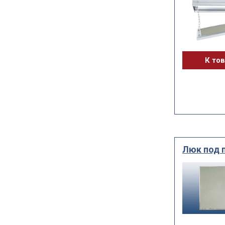
К то
Люк под 