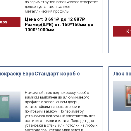
по периметру технологического отверстия
должен устанавливаться
металлический профиль.
Цена
от: 3 691₽ до 12 887₽
вару
Размер(Ш*В)
от: 150*150мм до
1000*1000мм
К 
покраску ЕвроСтандарт короб с
Люк по
Нажимной люк под покраску короб с
замком выполнен из алюминиевого
профиля с заполнением дверцы
влагостойким гипсокартоном и
почтовым замком. По периметру
установлен войлочный уплотнитель для
защиты от пыли и влаги. Подходит для
установки в стены или потолки из любых
материалов. Устанавливается в