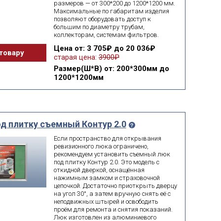
размеров — от 300*200 до 1200*1200 мм.
Максимальные по габаритам изделия
позволяют оборудовать доступ к
большим по диаметру трубам,
коллекторам, системам фильтров.
Цена
от: 3 705₽ до 20 036₽
товару
старая цена:
3900₽
Размер(Ш*В)
от: 200*300мм до
1200*1200мм
д плитку съемный Контур 2.0
Если пространство для открывания
ревизионного люка ограничено,
рекомендуем установить съемный люк
под плитку Контур 2.0. Это модель с
откидной дверкой, оснащённая
нажимным замком и страховочной
цепочкой. Достаточно приоткрыть дверцу
на угол 30°, а затем вручную снять её с
неподвижных штырей и освободить
проём для ремонта и снятия показаний.
Люк изготовлен из алюминиевого