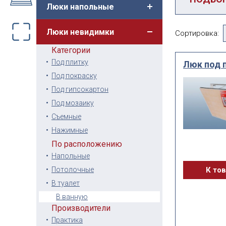
Люки напольные
Категория
Люки невидимки
Сортировка:
Люки не
Категории
Под плитку
Люк под 
По посадо
размеру
Под покраску
Под гипсокартон
Под мозаику
Съемные
Нажимные
По расположению
ВЫ ИЩЕТ
Напольные
Сбросить
Потолочные
К то
В туалет
В ванную
Производители
Практика