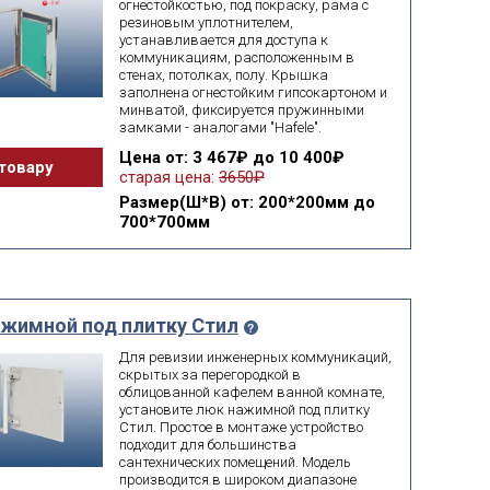
огнестойкостью, под покраску, рама с
резиновым уплотнителем,
устанавливается для доступа к
коммуникациям, расположенным в
стенах, потолках, полу. Крышка
заполнена огнестойким гипсокартоном и
минватой, фиксируется пружинными
замками - аналогами "Hafele".
Цена
от: 3 467₽ до 10 400₽
товару
старая цена:
3650₽
Размер(Ш*В)
от: 200*200мм до
700*700мм
жимной под плитку Стил
Для ревизии инженерных коммуникаций,
скрытых за перегородкой в
облицованной кафелем ванной комнате,
установите люк нажимной под плитку
Стил. Простое в монтаже устройство
подходит для большинства
сантехнических помещений. Модель
производится в широком диапазоне