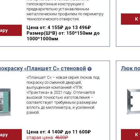
гипсокартонные конструкции с
предварительно устанавленным
металлическим профилем по периметру
К 
технологического отверстия.
Цена
от: 4 155₽ до 13 496₽
вару
Размер(Ш*В)
от: 150*150мм до
1000*1000мм
покраску «Планшет С» стеновой
Люк по
«Планшет С» – новая серия люков под
покраску со съемной дверцей,
выпущенная компанией «ППК
«Практика» в 2021 году. Отличается
высокой точностью изготовления –
соответствует требуемым размерам
вплоть до миллиметра, и усиленной
рамой.
Цена
от: 4 140₽ до 11 600₽
вару
К 
старая цена:
4600₽