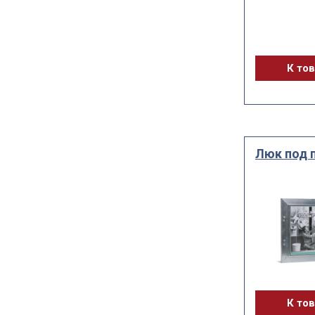
К то
Люк под 
К то