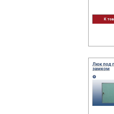
К то
Люк под 
замком