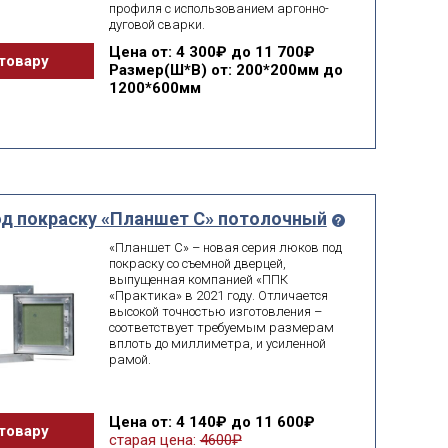
профиля с использованием аргонно-
дуговой сварки.
Цена
от: 4 300₽ до 11 700₽
товару
Размер(Ш*В)
от: 200*200мм до
1200*600мм
д покраску «Планшет С» потолочный
«Планшет С» – новая серия люков под
покраску со съемной дверцей,
выпущенная компанией «ППК
«Практика» в 2021 году. Отличается
высокой точностью изготовления –
соответствует требуемым размерам
вплоть до миллиметра, и усиленной
рамой.
Цена
от: 4 140₽ до 11 600₽
товару
старая цена:
4600₽