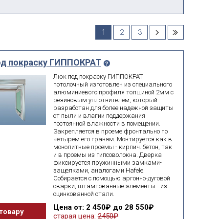
1
2
3
од покраску ГИППОКРАТ
Люк под покраску ГИППОКРАТ
потолочный изготовлен из специального
алюминиевого профиля толщиной 2мм с
резиновым уплотнителем, который
разработан для более надежной защиты
от пыли и влагии поддержания
постоянной влажности в помещении.
Закрепляется в проеме фронтально по
четырем его граням. Монтируется как в
монолитные проемы - кирпич. бетон, так
и в проемы из гипсоволокна. Дверка
фиксируется пружинными замками-
защелками, аналогами Hafele.
Собирается с помощью аргонно-дуговой
сварки, штампованные элементы - из
оцинкованной стали.
Цена
от: 2 450₽ до 28 550₽
товару
старая цена:
2450₽