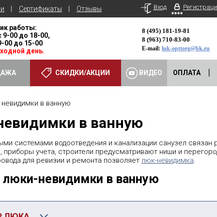
Вход
Регистраци
ьи
Сертификаты
Отзывы
ик работы:
8 (495) 181-19-81
с 9-00 до 18-00,
8 (963) 710-83-00
 9-00 до 15-00
E-mail:
luk-opttorg@bk.ru
ыходной день.
ДАЖА
СКИДКИ/АКЦИИ
ВИДЕО
ОПЛАТА
евидимки в ванную
невидимки в ванную
ми системами водоотведения и канализации санузел связан 
, приборы учета, строители предусматривают ниши и перегоро
ровода для ревизии и ремонта позволяет
люк-невидимка
.
 люки-невидимки в ванную
Р ЛЮКА