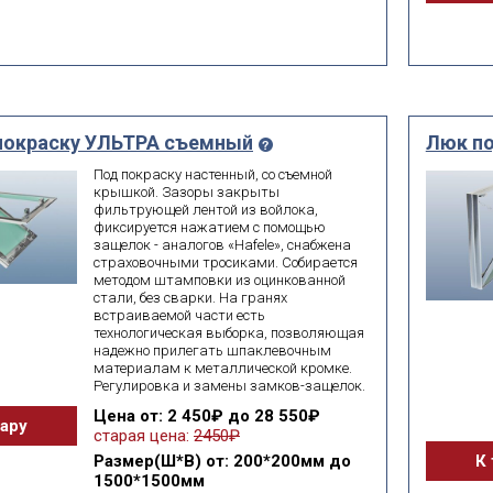
покраску УЛЬТРА съемный
Люк п
Под покраску настенный, со съемной
крышкой. Зазоры закрыты
фильтрующей лентой из войлока,
фиксируется нажатием с помощью
защелок - аналогов «Hafele», снабжена
страховочными тросиками. Собирается
методом штамповки из оцинкованной
стали, без сварки. На гранях
встраиваемой части есть
технологическая выборка, позволяющая
надежно прилегать шпаклевочным
материалам к металлической кромке.
Регулировка и замены замков-защелок.
Цена
от: 2 450₽ до 28 550₽
вару
старая цена:
2450₽
Размер(Ш*В)
от: 200*200мм до
К 
1500*1500мм