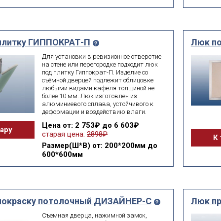
плитку ГИППОКРАТ-П
Люк по
Для установки в ревизионное отверстие
на стене или перегородке подходит люк
под плитку Гиппократ-П. Изделие со
съёмной дверцей подлежит облицовке
любыми видами кафеля толщиной не
более 10 мм. Люк изготовлен из
алюминиевого сплава, устойчивого к
деформации и воздействию влаги.
Цена
от: 2 753₽ до 6 603₽
вару
старая цена:
2898₽
К 
Размер(Ш*В)
от: 200*200мм до
600*600мм
покраску потолочный ДИЗАЙНЕР-С
Люк п
Съемная дверца, нажимной замок,