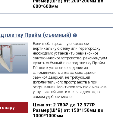
Размер(Ш*В)
от: 200*200мм до
600*600мм
д плитку Прайм (съемный)
Если в облицованную кафелем
вертикальную стену или перегородку
необходимо установить ревизионное
сантехническое устройство, рекомендуем
купить съёмный люк под плитку Прайм.
Лёгкое в установке изделие из
алюминиевого сплава оснащается
съёмной дверцей, не требующей
дополнительного пространства при
открывании. Монтировать люк можно в
углу, нижней части стены и другом, не
самом удобном месте.
Цена
от: 2 780₽ до 12 377₽
товару
Размер(Ш*В)
от: 150*150мм до
1000*1000мм