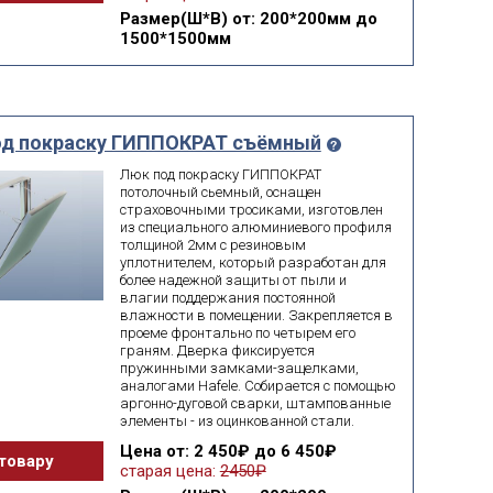
Размер(Ш*В)
от: 200*200мм до
1500*1500мм
од покраску ГИППОКРАТ съёмный
Люк под покраску ГИППОКРАТ
потолочный сьемный, оснащен
страховочными тросиками, изготовлен
из специального алюминиевого профиля
толщиной 2мм с резиновым
уплотнителем, который разработан для
более надежной защиты от пыли и
влагии поддержания постоянной
влажности в помещении. Закрепляется в
проеме фронтально по четырем его
граням. Дверка фиксируется
пружинными замками-защелками,
аналогами Hafele. Собирается с помощью
аргонно-дуговой сварки, штампованные
элементы - из оцинкованной стали.
Цена
от: 2 450₽ до 6 450₽
товару
старая цена:
2450₽