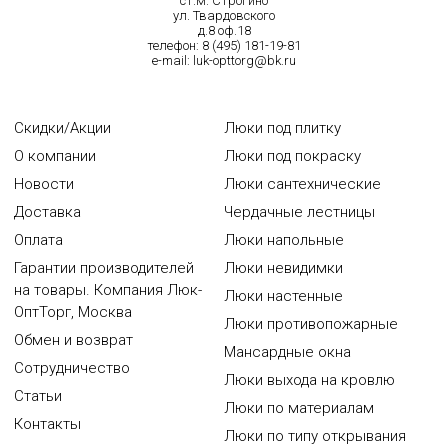
ст.м. Строгино
ул. Твардовского
д.8 оф.18
телефон:
8 (495) 181-19-81
e-mail:
luk-opttorg@bk.ru
Скидки/Акции
Люки под плитку
О компании
Люки под покраску
Новости
Люки сантехнические
Доставка
Чердачные лестницы
Оплата
Люки напольные
Гарантии производителей
Люки невидимки
на товары. Компания Люк-
Люки настенные
ОптТорг, Москва
Люки противопожарные
Обмен и возврат
Мансардные окна
Сотрудничество
Люки выхода на кровлю
Статьи
Люки по материалам
Контакты
Люки по типу открывания