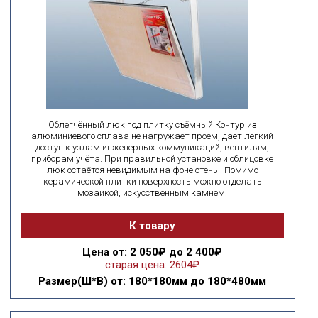
ширина
высота
поиск по id
искать по id
ВЫ ИЩЕТЕ:
Облегчённый люк под плитку съёмный Контур из
подобрать
Сбросить фильтр
алюминиевого сплава не нагружает проём, даёт лёгкий
доступ к узлам инженерных коммуникаций, вентилям,
приборам учёта. При правильной установке и облицовке
люк остаётся невидимым на фоне стены. Помимо
керамической плитки поверхность можно отделать
мозаикой, искусственным камнем.
К товару
Цена
от: 2 050₽ до 2 400₽
старая цена:
2604₽
Размер(Ш*В)
от: 180*180мм до 180*480мм