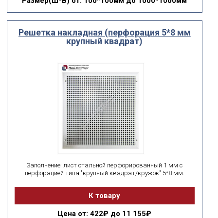
Размер(Ш*В)
от: 100*100мм до 1000*1000мм
Решетка накладная (перфорация 5*8 мм
крупный квадрат)
Заполнение: лист стальной перфорированный 1 мм с
перфорацией типа "крупный квадрат/кружок" 5*8 мм.
К товару
Цена
от: 422₽ до 11 155₽