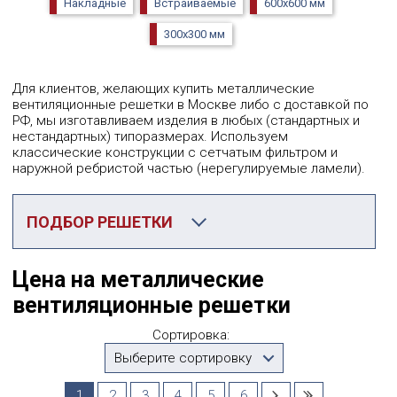
Накладные
Встраиваемые
600х600 мм
300х300 мм
Для клиентов, желающих купить металлические
вентиляционные решетки в Москве либо с доставкой по
РФ, мы изготавливаем изделия в любых (стандартных и
нестандартных) типоразмерах. Используем
классические конструкции с сетчатым фильтром и
наружной ребристой частью (нерегулируемые ламели).
ПОДБОР РЕШЕТКИ
Категория
Цена на металлические
Металлические
вентиляционные решетки
Производитель
Сортировка:
Выберите...
Выберите сортировку
1
2
3
4
5
6