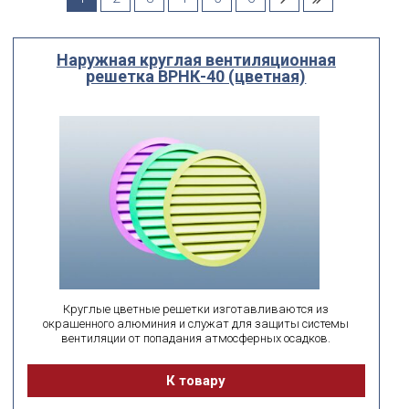
По посадочному размеру
мм
мм
Наружная круглая вентиляционная
ширина
высота
решетка ВРНК-40 (цветная)
поиск по id
искать по id
ВЫ ИЩЕТЕ:
подобрать
Сбросить фильтр
Круглые цветные решетки изготавливаются из
окрашенного алюминия и служат для защиты системы
вентиляции от попадания атмосферных осадков.
К товару