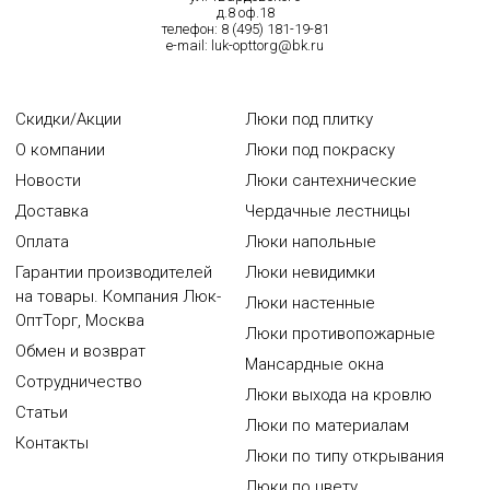
д.8 оф.18
телефон:
8 (495) 181-19-81
e-mail:
luk-opttorg@bk.ru
Скидки/Акции
Люки под плитку
О компании
Люки под покраску
Новости
Люки сантехнические
Доставка
Чердачные лестницы
Оплата
Люки напольные
Гарантии производителей
Люки невидимки
на товары. Компания Люк-
Люки настенные
ОптТорг, Москва
Люки противопожарные
Обмен и возврат
Мансардные окна
Сотрудничество
Люки выхода на кровлю
Статьи
Люки по материалам
Контакты
Люки по типу открывания
Люки по цвету