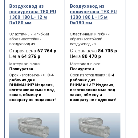
Воздуховод из
Воздуховод из
полиуретана ТЕХ PU
полиуретана ТЕХ PU
1300 180 L=12 м
1300 180 L=15 м
D=180 мм
D=180 мм
Эластичный и гибкий
Эластичный и гибкий
абразивостойкий
абразивостойкий
воздуховод из
воздуховод из
полиуретана с каркасом
полиуретана с каркасом
Старая цена
67 764 р
Старая цена
84 705 р
из оцинкованной
из оцинкованной
Цена
64 376 р
Цена
80 470 р
высокоуглеродистой
высокоуглеродистой
стальной проволоки.
стальной проволоки.
Материал люка:
Материал люка:
Служит для
Служит для
Полиуретан
Полиуретан
транспортировки
транспортировки
Срок изготовления :
3-4
Срок изготовления :
3-4
абразивных веществ
абразивных веществ
рабочих дня.
рабочих дня.
(пыль, порошок, волокна,
(пыль, порошок, волокна,
ВНИМАНИЕ! Изделия,
ВНИМАНИЕ! Изделия,
стружка, опилки) и
стружка, опилки) и
изготавливаемые под
изготавливаемые под
газообразных сред
газообразных сред
заказ, обмену и
заказ, обмену и
(масляные испарения,
(масляные испарения,
возврату не подлежат!
возврату не подлежат!
сварочный дым).
сварочный дым).