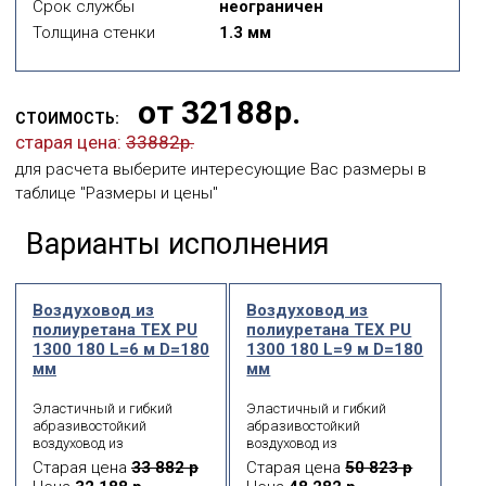
Срок службы
неограничен
Толщина стенки
1.3 мм
от 32188р.
СТОИМОСТЬ:
старая цена:
33882р.
для расчета выберите интересующие Вас размеры в
таблице "Размеры и цены"
Варианты исполнения
Воздуховод из
Воздуховод из
полиуретана ТЕХ PU
полиуретана ТЕХ PU
1300 180 L=6 м D=180
1300 180 L=9 м D=180
мм
мм
Эластичный и гибкий
Эластичный и гибкий
абразивостойкий
абразивостойкий
воздуховод из
воздуховод из
полиуретана с каркасом
полиуретана с каркасом
Старая цена
33 882 р
Старая цена
50 823 р
из оцинкованной
из оцинкованной