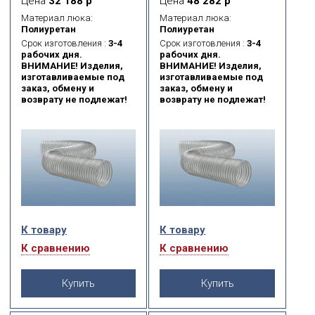
Цена
32 188 р
Цена
48 282 р
высокоуглеродистой
высокоуглеродистой
стальной проволоки.
стальной проволоки.
Материал люка:
Материал люка:
Служит для
Служит для
Полиуретан
Полиуретан
транспортировки
транспортировки
Срок изготовления :
3-4
Срок изготовления :
3-4
абразивных веществ
абразивных веществ
рабочих дня.
рабочих дня.
(пыль, порошок, волокна,
(пыль, порошок, волокна,
ВНИМАНИЕ! Изделия,
ВНИМАНИЕ! Изделия,
стружка, опилки) и
стружка, опилки) и
изготавливаемые под
изготавливаемые под
газообразных сред
газообразных сред
заказ, обмену и
заказ, обмену и
(масляные испарения,
(масляные испарения,
возврату не подлежат!
возврату не подлежат!
сварочный дым).
сварочный дым).
К товару
К товару
К сравнению
К сравнению
Купить
Купить