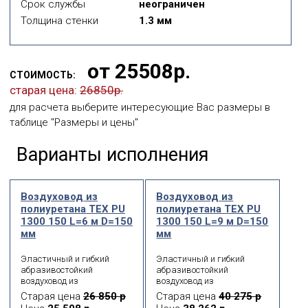
Срок службы
неограничен
Толщина стенки
1.3 мм
от 25508р.
СТОИМОСТЬ:
старая цена:
26850р.
для расчета выберите интересующие Вас размеры в
таблице "Размеры и цены"
Варианты исполнения
Воздуховод из
Воздуховод из
полиуретана ТЕХ PU
полиуретана ТЕХ PU
1300 150 L=6 м D=150
1300 150 L=9 м D=150
мм
мм
Эластичный и гибкий
Эластичный и гибкий
абразивостойкий
абразивостойкий
воздуховод из
воздуховод из
полиуретана с каркасом
полиуретана с каркасом
Старая цена
26 850 р
Старая цена
40 275 р
из оцинкованной
из оцинкованной