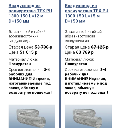
Воздуховод из
Воздуховод из
полиуретана ТЕХ PU
полиуретана ТЕХ PU
1300 150 L=12 м
1300 150 L=15 м
D=150 мм
D=150 мм
Эластичный и гибкий
Эластичный и гибкий
абразивостойкий
абразивостойкий
воздуховод из
воздуховод из
полиуретана с каркасом
полиуретана с каркасом
Старая цена
53 700 р
Старая цена
67 125 р
из оцинкованной
из оцинкованной
Цена
51 015 р
Цена
63 769 р
высокоуглеродистой
высокоуглеродистой
стальной проволоки.
стальной проволоки.
Материал люка:
Материал люка:
Служит для
Служит для
Полиуретан
Полиуретан
транспортировки
транспортировки
Срок изготовления :
3-4
Срок изготовления :
3-4
абразивных веществ
абразивных веществ
рабочих дня.
рабочих дня.
(пыль, порошок, волокна,
(пыль, порошок, волокна,
ВНИМАНИЕ! Изделия,
ВНИМАНИЕ! Изделия,
стружка, опилки) и
стружка, опилки) и
изготавливаемые под
изготавливаемые под
газообразных сред
газообразных сред
заказ, обмену и
заказ, обмену и
(масляные испарения,
(масляные испарения,
возврату не подлежат!
возврату не подлежат!
сварочный дым).
сварочный дым).