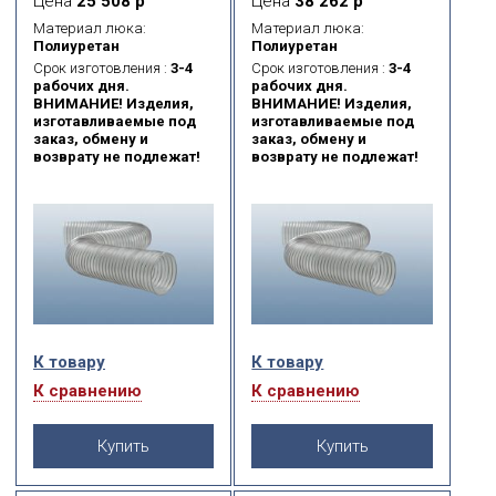
Цена
25 508 р
Цена
38 262 р
высокоуглеродистой
высокоуглеродистой
стальной проволоки.
стальной проволоки.
Материал люка:
Материал люка:
Служит для
Служит для
Полиуретан
Полиуретан
транспортировки
транспортировки
Срок изготовления :
3-4
Срок изготовления :
3-4
абразивных веществ
абразивных веществ
рабочих дня.
рабочих дня.
(пыль, порошок, волокна,
(пыль, порошок, волокна,
ВНИМАНИЕ! Изделия,
ВНИМАНИЕ! Изделия,
стружка, опилки) и
стружка, опилки) и
изготавливаемые под
изготавливаемые под
газообразных сред
газообразных сред
заказ, обмену и
заказ, обмену и
(масляные испарения,
(масляные испарения,
возврату не подлежат!
возврату не подлежат!
сварочный дым).
сварочный дым).
К товару
К товару
К сравнению
К сравнению
Купить
Купить