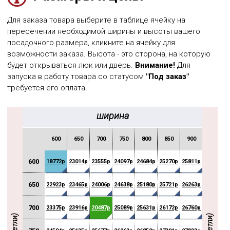
Для заказа товара выберите в таблице ячейку на
пересечении необходимой ширины и высоты вашего
посадочного размера, кликните на ячейку для
возможности заказа. Высота - это сторона, на которую
будет открываться люк или дверь.
Внимание!
Для
запуска в работу товара со статусом
"Под заказ"
требуется его оплата.
ширина
600
650
700
750
800
850
900
950
600
18772р
23014р
23555р
24097р
24684р
25270р
25811р
26353р
650
22923р
23465р
24006р
24638р
25180р
25721р
26263р
26894р
700
23375р
23916р
20487р
25089р
25631р
26172р
26760р
27346р