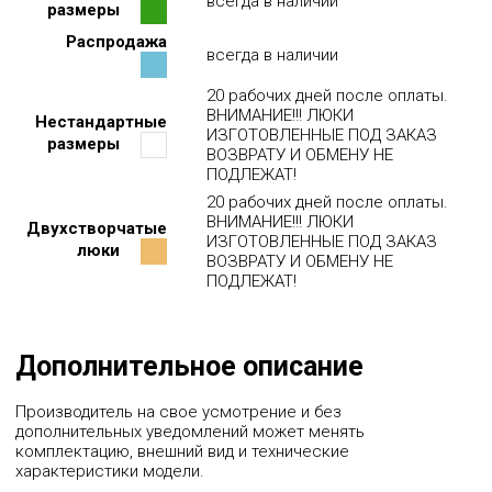
всегда в наличии
600
650
700
750
800
850
900
950
размеры
Распродажа
всегда в наличии
20 рабочих дней после оплаты.
ВНИМАНИЕ!!! ЛЮКИ
Нестандартные
ИЗГОТОВЛЕННЫЕ ПОД ЗАКАЗ
размеры
ВОЗВРАТУ И ОБМЕНУ НЕ
ПОДЛЕЖАТ!
20 рабочих дней после оплаты.
ВНИМАНИЕ!!! ЛЮКИ
Двухстворчатые
ИЗГОТОВЛЕННЫЕ ПОД ЗАКАЗ
люки
ВОЗВРАТУ И ОБМЕНУ НЕ
ПОДЛЕЖАТ!
Дополнительное описание
Производитель на свое усмотрение и без
дополнительных уведомлений может менять
комплектацию, внешний вид и технические
характеристики модели.