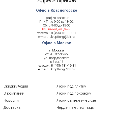
Адреса офисов
Офис в Красногорске
График работы:
Пн - Пт: с 9-00 до 18-00,
Сб.: с 9-00 до 15-00
Вс.- выходной день.
телефон:
8 (495) 181-19-81
e-mail:
luk-opttorg@bk.ru
Офис в Москве
г. Москва
ст.м. Строгино
ул. Твардовского
д.8 оф.18
телефон:
8 (495) 181-19-81
e-mail:
luk-opttorg@bk.ru
Скидки/Акции
Люки под плитку
О компании
Люки под покраску
Новости
Люки сантехнические
Доставка
Чердачные лестницы