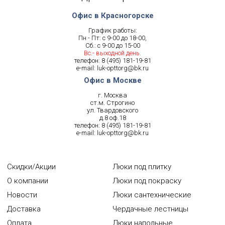
Офис в Красногорске
График работы:
Пн - Пт: с 9-00 до 18-00,
Сб.: с 9-00 до 15-00
Вс.- выходной день.
телефон:
8 (495) 181-19-81
e-mail:
luk-opttorg@bk.ru
Офис в Москве
г. Москва
ст.м. Строгино
ул. Твардовского
д.8 оф.18
телефон:
8 (495) 181-19-81
e-mail:
luk-opttorg@bk.ru
Скидки/Акции
Люки под плитку
О компании
Люки под покраску
Новости
Люки сантехнические
Доставка
Чердачные лестницы
Оплата
Люки напольные