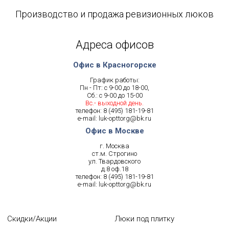
Производство и продажа ревизионных люков
Адреса офисов
Офис в Красногорске
График работы:
Пн - Пт: с 9-00 до 18-00,
Сб.: с 9-00 до 15-00
Вс.- выходной день.
телефон:
8 (495) 181-19-81
e-mail:
luk-opttorg@bk.ru
Офис в Москве
г. Москва
ст.м. Строгино
ул. Твардовского
д.8 оф.18
телефон:
8 (495) 181-19-81
e-mail:
luk-opttorg@bk.ru
Скидки/Акции
Люки под плитку