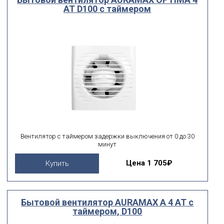
AT D100 с таймером
Диаметр
мм
мм
от
до
поиск по id
искать по id
ВЫ ИЩЕТЕ:
Вентилятор с таймером задержки выключения от 0 до 30
подобрать
Сбросить фильтр
минут
Цена
1 705₽
Купить
Бытовой вентилятор AURAMAX A 4 AT с
таймером, D100