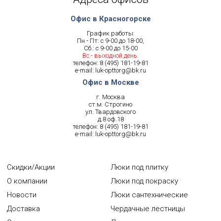
Офис в Красногорске
График работы:
Пн - Пт: с 9-00 до 18-00,
Сб.: с 9-00 до 15-00
Вс.- выходной день.
телефон:
8 (495) 181-19-81
e-mail:
luk-opttorg@bk.ru
Офис в Москве
г. Москва
ст.м. Строгино
ул. Твардовского
д.8 оф.18
телефон:
8 (495) 181-19-81
e-mail:
luk-opttorg@bk.ru
Скидки/Акции
Люки под плитку
О компании
Люки под покраску
Новости
Люки сантехнические
Доставка
Чердачные лестницы