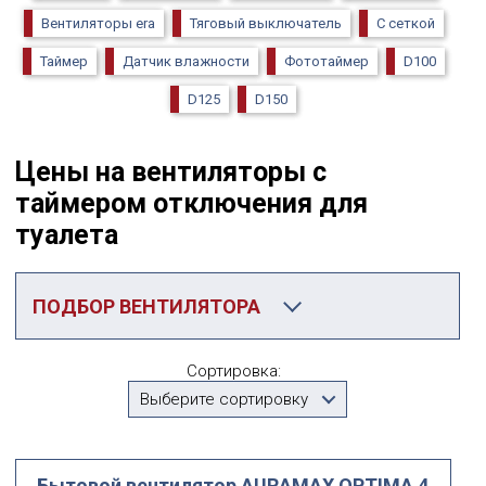
Вентиляторы era
Тяговый выключатель
С сеткой
Таймер
Датчик влажности
Фототаймер
D100
D125
D150
Цены на вентиляторы с
таймером отключения для
туалета
ПОДБОР ВЕНТИЛЯТОРА
Категория
Сортировка:
С таймером
Выберите сортировку
Производитель
Выберите...
Бытовой вентилятор AURAMAX OPTIMA 4