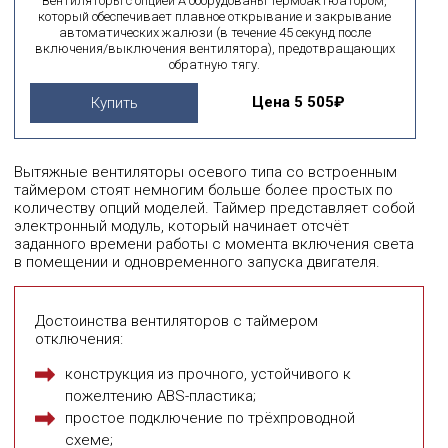
Вентиляторы с опцией А оборудованы термоактюатором,
который обеспечивает плавное открывание и закрывание
автоматических жалюзи (в течение 45 секунд после
включения/выключения вентилятора), предотвращающих
обратную тягу.
Цена
5 505₽
Купить
Вытяжные вентиляторы осевого типа со встроенным
таймером стоят немногим больше более простых по
количеству опций моделей. Таймер представляет собой
электронный модуль, который начинает отсчёт
заданного времени работы с момента включения света
в помещении и одновременного запуска двигателя.
Достоинства вентиляторов с таймером
отключения:
конструкция из прочного, устойчивого к
пожелтению ABS-пластика;
простое подключение по трёхпроводной
схеме;