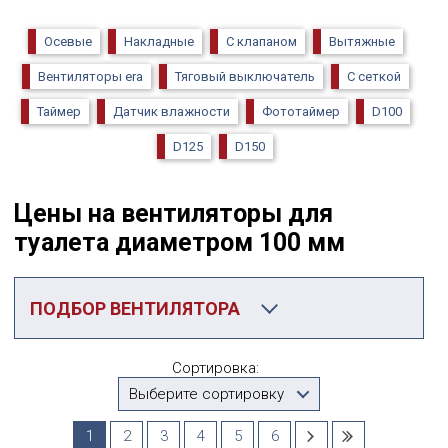
Осевые
Накладные
С клапаном
Вытяжные
Вентиляторы era
Тяговый выключатель
С сеткой
Таймер
Датчик влажности
Фототаймер
D100
D125
D150
Цены на вентиляторы для
туалета диаметром 100 мм
ПОДБОР ВЕНТИЛЯТОРА
Категория
Сортировка:
D100
Выберите сортировку
Производитель
1
2
3
4
5
6