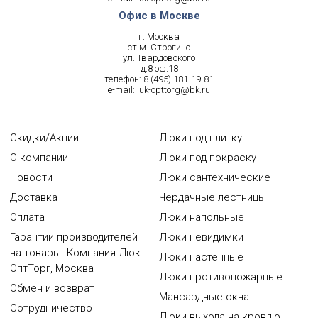
Офис в Москве
г. Москва
ст.м. Строгино
ул. Твардовского
д.8 оф.18
телефон:
8 (495) 181-19-81
e-mail:
luk-opttorg@bk.ru
Скидки/Акции
Люки под плитку
О компании
Люки под покраску
Новости
Люки сантехнические
Доставка
Чердачные лестницы
Оплата
Люки напольные
Гарантии производителей
Люки невидимки
на товары. Компания Люк-
Люки настенные
ОптТорг, Москва
Люки противопожарные
Обмен и возврат
Мансардные окна
Сотрудничество
Люки выхода на кровлю