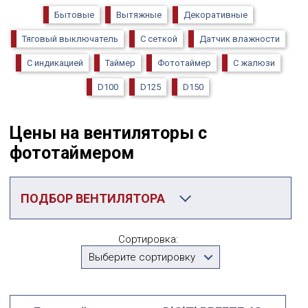
Бытовые
Вытяжные
Декоративные
Тяговый выключатель
С сеткой
Датчик влажности
С индикацией
Таймер
Фототаймер
С жалюзи
D100
D125
D150
Цены на вентиляторы с
фототаймером
ПОДБОР ВЕНТИЛЯТОРА
Категория
Сортировка:
С фототаймером
Выберите сортировку
Производитель
Выберите...