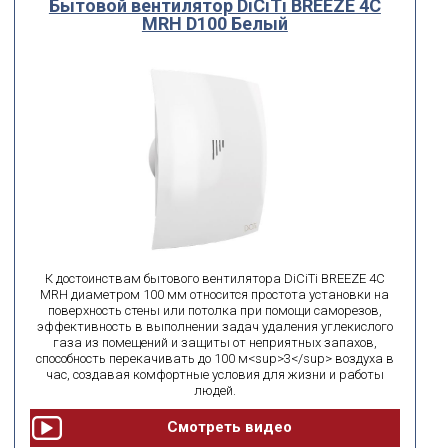
Бытовой вентилятор DiCiTi BREEZE 4C
MRH D100 Белый
Диаметр
мм
мм
от
до
поиск по id
искать по id
ВЫ ИЩЕТЕ:
К достоинствам бытового вентилятора DiCiTi BREEZE 4C
подобрать
Сбросить фильтр
MRH диаметром 100 мм относится простота установки на
поверхность стены или потолка при помощи саморезов,
эффективность в выполнении задач удаления углекислого
газа из помещений и защиты от неприятных запахов,
способность перекачивать до 100 м<sup>3</sup> воздуха в
час, создавая комфортные условия для жизни и работы
людей.