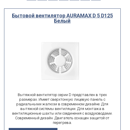
Выберите...
Бытовой вентилятор AURAMAX D 5 D125
Диаметр
Белый
мм
мм
от
до
поиск по id
искать по id
ВЫ ИЩЕТЕ:
подобрать
Сбросить фильтр
Вытяжной вентилятор серии D представлен в трех
размерах. Имеет сверхтонкую лицевую панель с
радиальными жалюзи в современном дизайне. Для
вытяжной системы вентиляции. Для монтажа в
вентиляционные шахты или соединения с воздуховодами.
Современный дизайн. Двигатель оснащен защитой от
перегрева.