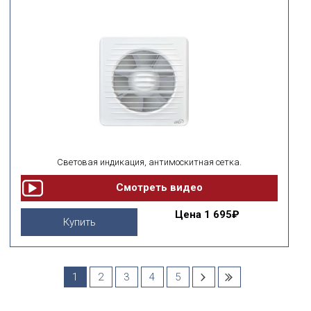
Световая индикация, антимоскитная сетка.
Цена
1 695₽
Купить
1
2
3
4
5