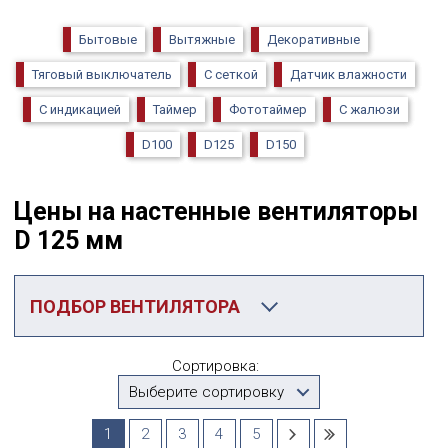
Бытовые
Вытяжные
Декоративные
Тяговый выключатель
С сеткой
Датчик влажности
С индикацией
Таймер
Фототаймер
С жалюзи
D100
D125
D150
Цены на настенные вентиляторы
D 125 мм
ПОДБОР ВЕНТИЛЯТОРА
Категория
Сортировка:
D125
Выберите сортировку
Производитель
1
2
3
4
5