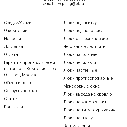
e-mail:
luk-opttorg@bk.ru
Скидки/Акции
Люки под плитку
О компании
Люки под покраску
Новости
Люки сантехнические
Доставка
Чердачные лестницы
Оплата
Люки напольные
Гарантии производителей
Люки невидимки
на товары. Компания Люк-
Люки настенные
ОптТорг, Москва
Люки противопожарные
Обмен и возврат
Мансардные окна
Сотрудничество
Люки выхода на кровлю
Статьи
Люки по материалам
Контакты
Люки по типу открывания
Люки по цвету
Вентиляторы