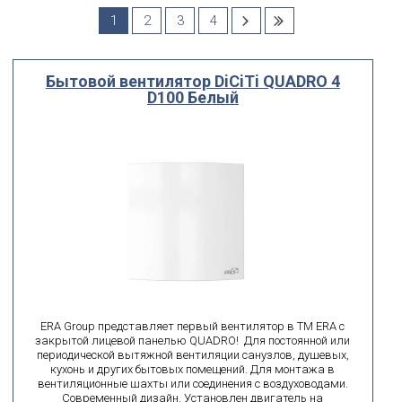
Производитель
1
2
3
4
Выберите...
Бытовой вентилятор DiCiTi QUADRO 4
Диаметр
D100 Белый
мм
мм
от
до
поиск по id
искать по id
ВЫ ИЩЕТЕ:
подобрать
Сбросить фильтр
ERA Group представляет первый вентилятор в ТМ ERA с
закрытой лицевой панелью QUADRO! Для постоянной или
периодической вытяжной вентиляции санузлов, душевых,
кухонь и других бытовых помещений. Для монтажа в
вентиляционные шахты или соединения с воздуховодами.
Современный дизайн. Установлен двигатель на