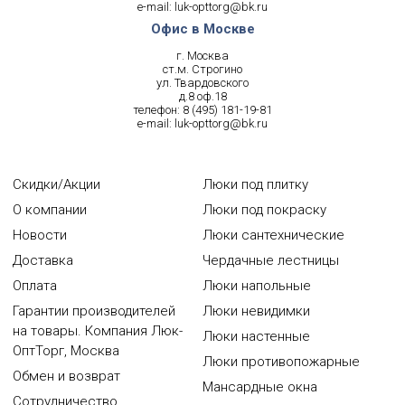
e-mail:
luk-opttorg@bk.ru
Офис в Москве
г. Москва
ст.м. Строгино
ул. Твардовского
д.8 оф.18
телефон:
8 (495) 181-19-81
e-mail:
luk-opttorg@bk.ru
Скидки/Акции
Люки под плитку
О компании
Люки под покраску
Новости
Люки сантехнические
Доставка
Чердачные лестницы
Оплата
Люки напольные
Гарантии производителей
Люки невидимки
на товары. Компания Люк-
Люки настенные
ОптТорг, Москва
Люки противопожарные
Обмен и возврат
Мансардные окна
Сотрудничество