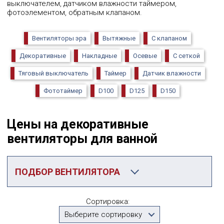
выключателем, датчиком влажности таймером,
фотоэлементом, обратным клапаном.
Вентиляторы эра
Вытяжные
С клапаном
Декоративные
Накладные
Осевые
С сеткой
Тяговый выключатель
Таймер
Датчик влажности
Фототаймер
D100
D125
D150
Цены на декоративные
вентиляторы для ванной
ПОДБОР ВЕНТИЛЯТОРА
Категория
Сортировка:
Декоративные
Выберите сортировку