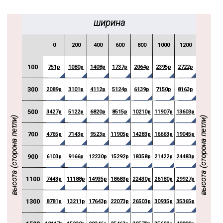
ширина
0
200
400
600
800
1000
1200
1400
100
751р
1080р
1408р
1737р
2064р
2395р
2722р
3052р
300
2089р
3101р
4112р
5124р
6139р
7150р
8163р
9177р
500
3427р
5122р
6820р
8515р
10210р
11907р
13603р
15300р
высота (сторона петли)
высота (сторона петли)
700
4765р
7143р
9523р
11905р
14283р
16663р
19045р
21423р
900
6103р
9166р
12230р
15292р
18358р
21422р
24483р
27549р
1100
7443р
11188р
14935р
18683р
22430р
26180р
29927р
33674р
1300
8781р
13211р
17643р
22073р
26503р
30935р
35365р
39797р