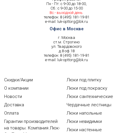
Пн - Пт: с 9-00 до 18-00,
Сб.: с 9-00 до 15-00
Вс.- выходной день.
телефон:
8 (495) 181-19-81
e-mail:
luk-opttorg@bk.ru
Офис в Москве
г. Москва
ст.м. Строгино
ул. Твардовского
д.8 оф.18
телефон:
8 (495) 181-19-81
e-mail:
luk-opttorg@bk.ru
Скидки/Акции
Люки под плитку
О компании
Люки под покраску
Новости
Люки сантехнические
Доставка
Чердачные лестницы
Оплата
Люки напольные
Гарантии производителей
Люки невидимки
на товары. Компания Люк-
Люки настенные