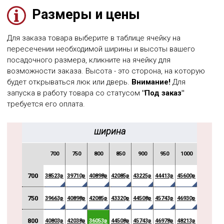
Размеры и цены
Для заказа товара выберите в таблице ячейку на
пересечении необходимой ширины и высоты вашего
посадочного размера, кликните на ячейку для
возможности заказа. Высота - это сторона, на которую
будет открываться люк или дверь.
Внимание!
Для
запуска в работу товара со статусом
"Под заказ"
требуется его оплата.
ширина
700
750
800
850
900
950
1000
1050
700
38523р
39710р
40898р
42085р
43225р
44413р
45600р
46788р
750
39663р
40898р
42085р
43320р
44508р
45743р
46930р
48118р
800
40803р
42038р
36053р
44508р
45743р
46978р
48213р
49448р