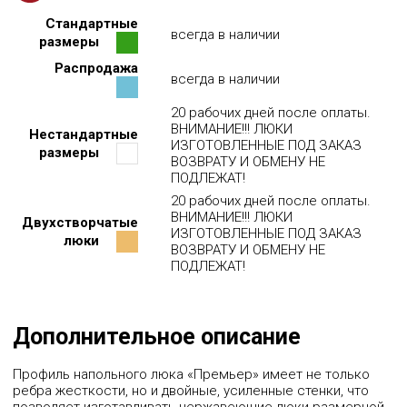
Стандартные
всегда в наличии
1350
56430р
58188р
59898р
61655р
63413р
65170р
66928р
68685р
размеры
Распродажа
1400
всегда в наличии
57523р
59328р
61085р
62890р
64648р
66453р
68210р
70015р
20 рабочих дней после оплаты.
1450
58663р
60468р
62273р
64078р
65883р
67735р
69540р
ВНИМАНИЕ!!! ЛЮКИ
Нестандартные
ИЗГОТОВЛЕННЫЕ ПОД ЗАКАЗ
размеры
1500
59803р
61655р
63460р
ВОЗВРАТУ И ОБМЕНУ НЕ
65313р
67118р
68970р
70823р
ПОДЛЕЖАТ!
20 рабочих дней после оплаты.
1550
60943р
62795р
64648р
66548р
68400р
70300р
72153р
ВНИМАНИЕ!!! ЛЮКИ
Двухстворчатые
ИЗГОТОВЛЕННЫЕ ПОД ЗАКАЗ
люки
1600
62035р
63935р
65835р
67735р
69635р
71535р
73435р
ВОЗВРАТУ И ОБМЕНУ НЕ
ПОДЛЕЖАТ!
1650
63175р
65123р
67023р
68970р
70870р
1700
64315р
66263р
68210р
70158р
72105р
Дополнительное описание
1750
65455р
67450р
69398р
71393р
73388р
Профиль напольного люка «Премьер» имеет не только
ребра жесткости, но и двойные, усиленные стенки, что
1800
66548р
68590р
70585р
72628р
74623р