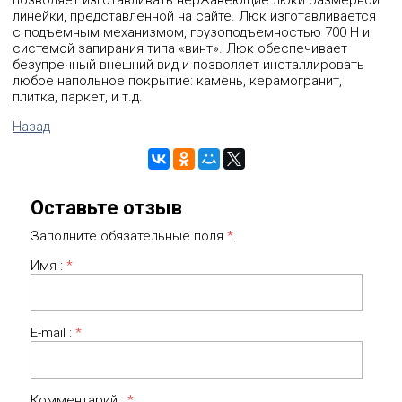
позволяет изготавливать нержавеющие люки размерной
линейки, представленной на сайте. Люк изготавливается
с подъемным механизмом, грузоподъемностью 700 Н и
1850
67688р
69730р
71773р
системой запирания типа «винт». Люк обеспечивает
безупречный внешний вид и позволяет инсталлировать
1900
любое напольное покрытие: камень, керамогранит,
68780р
70870р
72960р
плитка, паркет, и т.д.
1950
69920р
72058р
74148р
Назад
2000
71060р
73198р
75335р
2050
72200р
Оставьте отзыв
Заполните обязательные поля
*
.
2100
73293р
Имя :
*
2150
74433р
2200
75573р
E-mail :
*
700
750
800
850
900
950
1000
1050
Комментарий :
*