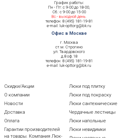
График работы:
Пн - Пт: с 9-00 до 18-00,
Сб.: с 9-00 до 15-00
Вс.- выходной день.
телефон:
8 (495) 181-19-81
e-mail:
luk-opttorg@bk.ru
Офис в Москве
г. Москва
ст.м. Строгино
ул. Твардовского
д.8 оф.18
телефон:
8 (495) 181-19-81
e-mail:
luk-opttorg@bk.ru
Скидки/Акции
Люки под плитку
О компании
Люки под покраску
Новости
Люки сантехнические
Доставка
Чердачные лестницы
Оплата
Люки напольные
Гарантии производителей
Люки невидимки
на товары. Компания Люк-