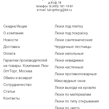
д.8 оф.18
телефон:
8 (495) 181-19-81
e-mail:
luk-opttorg@bk.ru
Скидки/Акции
Люки под плитку
О компании
Люки под покраску
Новости
Люки сантехнические
Доставка
Чердачные лестницы
Оплата
Люки напольные
Гарантии производителей
Люки невидимки
на товары. Компания Люк-
Люки настенные
ОптТорг, Москва
Люки противопожарные
Обмен и возврат
Мансардные окна
Сотрудничество
Люки выхода на кровлю
Статьи
Люки по материалам
Контакты
Люки по типу открывания
Люки по цвету