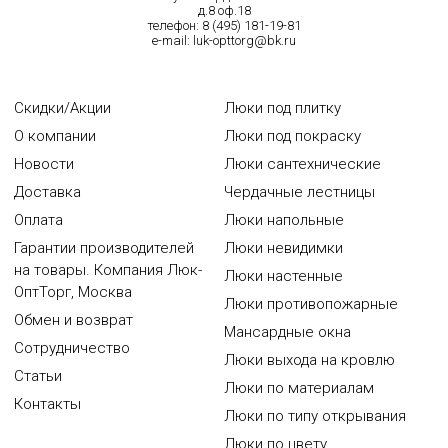
д.8 оф.18
телефон:
8 (495) 181-19-81
e-mail:
luk-opttorg@bk.ru
Скидки/Акции
Люки под плитку
О компании
Люки под покраску
Новости
Люки сантехнические
Доставка
Чердачные лестницы
Оплата
Люки напольные
Гарантии производителей
Люки невидимки
на товары. Компания Люк-
Люки настенные
ОптТорг, Москва
Люки противопожарные
Обмен и возврат
Мансардные окна
Сотрудничество
Люки выхода на кровлю
Статьи
Люки по материалам
Контакты
Люки по типу открывания
Люки по цвету