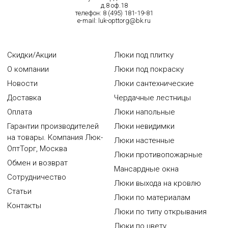
д.8 оф.18
телефон:
8 (495) 181-19-81
e-mail:
luk-opttorg@bk.ru
Скидки/Акции
Люки под плитку
О компании
Люки под покраску
Новости
Люки сантехнические
Доставка
Чердачные лестницы
Оплата
Люки напольные
Гарантии производителей
Люки невидимки
на товары. Компания Люк-
Люки настенные
ОптТорг, Москва
Люки противопожарные
Обмен и возврат
Мансардные окна
Сотрудничество
Люки выхода на кровлю
Статьи
Люки по материалам
Контакты
Люки по типу открывания
Люки по цвету