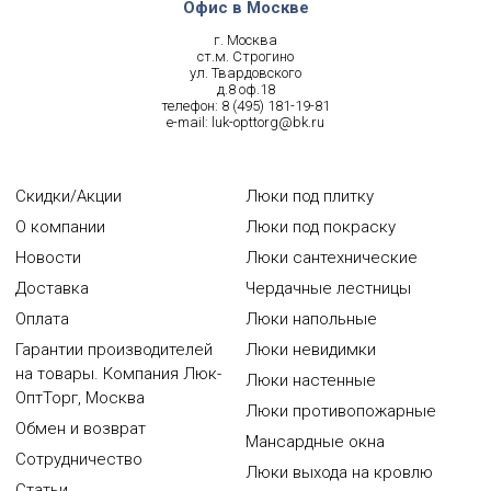
Офис в Москве
г. Москва
ст.м. Строгино
ул. Твардовского
д.8 оф.18
телефон:
8 (495) 181-19-81
e-mail:
luk-opttorg@bk.ru
Скидки/Акции
Люки под плитку
О компании
Люки под покраску
Новости
Люки сантехнические
Доставка
Чердачные лестницы
Оплата
Люки напольные
Гарантии производителей
Люки невидимки
на товары. Компания Люк-
Люки настенные
ОптТорг, Москва
Люки противопожарные
Обмен и возврат
Мансардные окна
Сотрудничество
Люки выхода на кровлю
Статьи