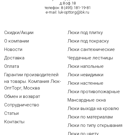
д.8 оф.18
телефон:
8 (495) 181-19-81
e-mail:
luk-opttorg@bk.ru
Скидки/Акции
Люки под плитку
О компании
Люки под покраску
Новости
Люки сантехнические
Доставка
Чердачные лестницы
Оплата
Люки напольные
Гарантии производителей
Люки невидимки
на товары. Компания Люк-
Люки настенные
ОптТорг, Москва
Люки противопожарные
Обмен и возврат
Мансардные окна
Сотрудничество
Люки выхода на кровлю
Статьи
Люки по материалам
Контакты
Люки по типу открывания
Люки по цвету