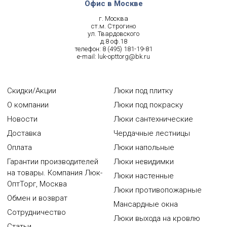
Офис в Москве
г. Москва
ст.м. Строгино
ул. Твардовского
д.8 оф.18
телефон:
8 (495) 181-19-81
e-mail:
luk-opttorg@bk.ru
Скидки/Акции
Люки под плитку
О компании
Люки под покраску
Новости
Люки сантехнические
Доставка
Чердачные лестницы
Оплата
Люки напольные
Гарантии производителей
Люки невидимки
на товары. Компания Люк-
Люки настенные
ОптТорг, Москва
Люки противопожарные
Обмен и возврат
Мансардные окна
Сотрудничество
Люки выхода на кровлю
Статьи