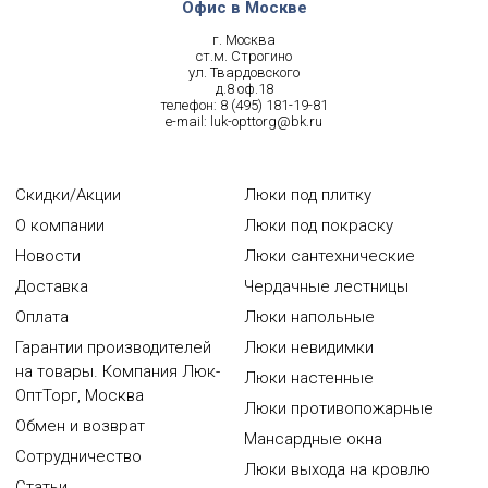
Офис в Москве
г. Москва
ст.м. Строгино
ул. Твардовского
д.8 оф.18
телефон:
8 (495) 181-19-81
e-mail:
luk-opttorg@bk.ru
Скидки/Акции
Люки под плитку
О компании
Люки под покраску
Новости
Люки сантехнические
Доставка
Чердачные лестницы
Оплата
Люки напольные
Гарантии производителей
Люки невидимки
на товары. Компания Люк-
Люки настенные
ОптТорг, Москва
Люки противопожарные
Обмен и возврат
Мансардные окна
Сотрудничество
Люки выхода на кровлю
Статьи