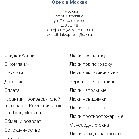
Офис в Москве
г. Москва
ст.м. Строгино
ул. Твардовского
д.8 оф.18
телефон:
8 (495) 181-19-81
e-mail:
luk-opttorg@bk.ru
Скидки/Акции
Люки под плитку
О компании
Люки под покраску
Новости
Люки сантехнические
Доставка
Чердачные лестницы
Оплата
Люки напольные
Гарантии производителей
Люки невидимки
на товары. Компания Люк-
Люки настенные
ОптТорг, Москва
Люки противопожарные
Обмен и возврат
Мансардные окна
Сотрудничество
Люки выхода на кровлю
Статьи