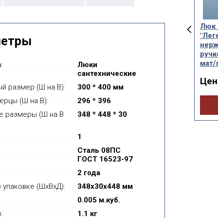
сантехнический
Люк сантехнический
Люк 
енда"
"Легенда"
"Лег
метры
жавеющий
нержавеющий с
нер
жавейка мат/
замком (нержавейка
ручк
ец)
мат/глянец)
мат/
:
Люки
сантехнические
а от:
Цена от:
Цен
3 133руб.
3 999руб.
й размер (Ш на В):
300 * 400 мм
ерцы (Ш на В):
296 * 396
Купить
Купить
е размеры (Ш на В
348 * 448 * 30
1
Сталь 08ПС
ГОСТ 16523-97
2 года
 упаковке (ШхВхД):
348x30x448 мм
0.005 м.куб.
:
1.1 кг