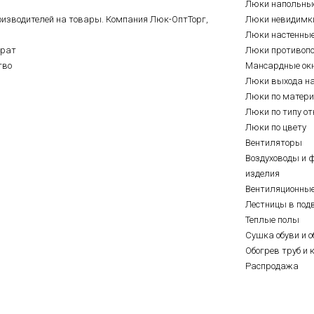
Люки напольны
оизводителей на товары. Компания Люк-ОптТорг,
Люки невидимк
Люки настенны
врат
Люки противоп
тво
Мансардные ок
Люки выхода н
Люки по матер
Люки по типу о
Люки по цвету
Вентиляторы
Воздуховоды и 
изделия
Вентиляционны
Лестницы в под
Теплые полы
Сушка обуви и о
Обогрев труб и 
Распродажа