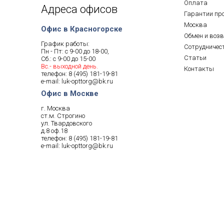
Оплата
Адреса офисов
Гарантии пр
Москва
Офис в Красногорске
Обмен и воз
График работы:
Сотрудничес
Пн - Пт: с 9-00 до 18-00,
Статьи
Сб.: с 9-00 до 15-00
Вс.- выходной день.
Контакты
телефон:
8 (495) 181-19-81
e-mail:
luk-opttorg@bk.ru
Офис в Москве
г. Москва
ст.м. Строгино
ул. Твардовского
д.8 оф.18
телефон:
8 (495) 181-19-81
e-mail:
luk-opttorg@bk.ru