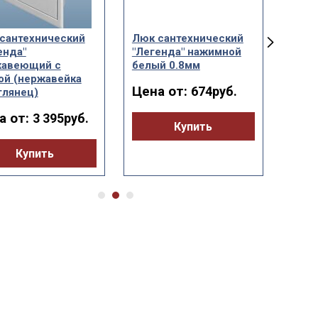
сантехнический
Люк сантехнический
Люк 
енда"
"Легенда" нажимной
"Лег
жавеющий с
белый 0.8мм
белы
ой (нержавейка
Цена от:
Цен
674руб.
глянец)
а от:
3 395руб.
Купить
Купить