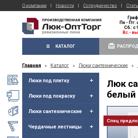
О компании
Новости
Сотрудничество
Стат
Граф
Пн - Пт: 
Сб.: с
Вс.- в
КАТАЛОГ
РАСПРО
Главная
Каталог
Люки сантехнические
»
»
»
Люки под плитку
Люк са
белый 
Люки под покраску
Люки сантехнические
Спец предл
Чердачные лестницы