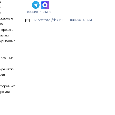
е
и
перезвоните мне
е
ожарные
luk-opttorg@bk.ru
написать нам
на
а кровлю
иалам
ткрывания
фасонные
е решетки
вал
богрев ног
кровли