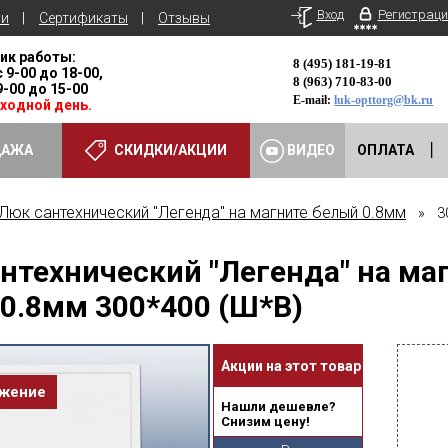
Вход
Регистраци
ьи
Сертификаты
Отзывы
ик работы:
8 (495) 181-19-81
с 9-00 до 18-00,
8 (963) 710-83-00
 9-00 до 15-00
E-mail:
luk-opttorg@bk.ru
ыходной день.
ДАЖА
СКИДКИ/АКЦИИ
ВИДЕО
ОПЛАТА
Люк сантехнический "Легенда" на магните белый 0.8мм
» 30
нтехнический "Легенда" на ма
0.8мм 300*400 (Ш*В)
Акции на этот товар
ожение
Нашли дешевле?
Снизим цену!