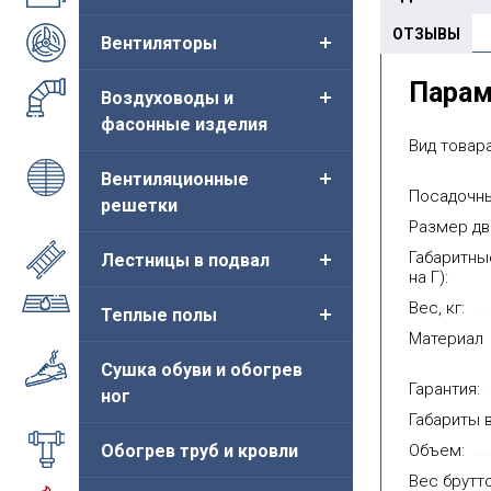
ОТЗЫВЫ
Вентиляторы
 сантехнический
Люк сантехнический
Люк 
енда" с замком
на магните "Легенда"
"Лег
Пара
Воздуховоды и
ый 0.8мм
(цветной) 0.8мм
нер
(нер
фасонные изделия
а от:
Цена от:
582руб.
899руб.
глян
Вид товара
Вентиляционные
Цен
Купить
Купить
Посадочны
решетки
Размер дв
Габаритны
Лестницы в подвал
на Г):
Вес, кг:
Теплые полы
Материал
Сушка обуви и обогрев
Гарантия:
ног
Габариты в
Обогрев труб и кровли
Объем:
Вес брутто