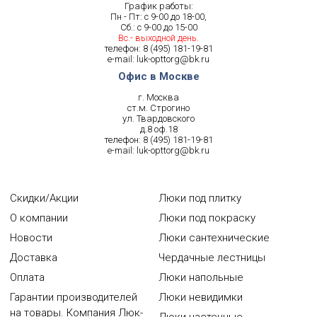
График работы:
Пн - Пт: с 9-00 до 18-00,
Сб.: с 9-00 до 15-00
Вс.- выходной день.
телефон:
8 (495) 181-19-81
e-mail:
luk-opttorg@bk.ru
Офис в Москве
г. Москва
ст.м. Строгино
ул. Твардовского
д.8 оф.18
телефон:
8 (495) 181-19-81
e-mail:
luk-opttorg@bk.ru
Скидки/Акции
Люки под плитку
О компании
Люки под покраску
Новости
Люки сантехнические
Доставка
Чердачные лестницы
Оплата
Люки напольные
Гарантии производителей
Люки невидимки
на товары. Компания Люк-