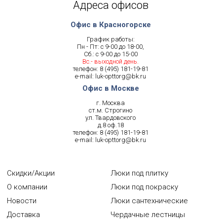
Адреса офисов
Офис в Красногорске
График работы:
Пн - Пт: с 9-00 до 18-00,
Сб.: с 9-00 до 15-00
Вс.- выходной день.
телефон:
8 (495) 181-19-81
e-mail:
luk-opttorg@bk.ru
Офис в Москве
г. Москва
ст.м. Строгино
ул. Твардовского
д.8 оф.18
телефон:
8 (495) 181-19-81
e-mail:
luk-opttorg@bk.ru
Скидки/Акции
Люки под плитку
О компании
Люки под покраску
Новости
Люки сантехнические
Доставка
Чердачные лестницы