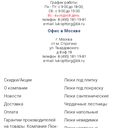
График работы:
Пн - Пт: с 9-00 до 18-00,
Сб.: с 9-00 до 15-00
Вс.- выходной день.
телефон:
8 (495) 181-19-81
e-mail:
luk-opttorg@bk.ru
Офис в Москве
г. Москва
ст.м. Строгино
ул. Твардовского
д.8 оф.18
телефон:
8 (495) 181-19-81
e-mail:
luk-opttorg@bk.ru
Скидки/Акции
Люки под плитку
О компании
Люки под покраску
Новости
Люки сантехнические
Доставка
Чердачные лестницы
Оплата
Люки напольные
Гарантии производителей
Люки невидимки
на товары. Компания Люк-