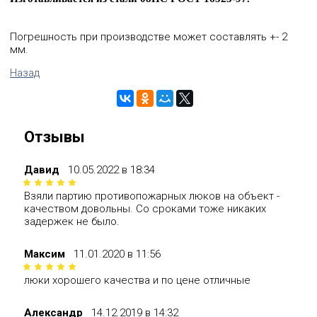
1150
5603р
5604р
5949р
6732р
7448р
8301р
8302р
8756р
Погрешность при производстве может составлять +- 2
1200
мм.
5603р
5604р
5949р
6732р
7448р
8301р
8302р
8756р
Назад
100
150
200
250
300
350
400
450
Отзывы
Давид
10.05.2022 в 18:34
Взяли партию противопожарных люков на объект -
качеством довольны. Со сроками тоже никаких
задержек не было.
Максим
11.01.2020 в 11:56
люки хорошего качества и по цене отличные
Александр
14.12.2019 в 14:32