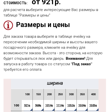
от 921р.
СТОИМОСТЬ:
для расчета выберите интересующие Вас размеры в
таблице "Размеры и цены"
Размеры и цены
Для заказа товара выберите в таблице ячейку на
пересечении необходимой ширины и высоты вашего
посадочного размера, кликните на ячейку для
возможности заказа. Высота - это сторона, на которую
будет открываться люк или дверь.
Внимание!
Для
запуска в работу товара со статусом
"Под заказ"
требуется его оплата.
ширина
100
150
200
250
300
350
400
450
100
921р
968р
1014р
1114р
1352р
1504р
1505р
1923р