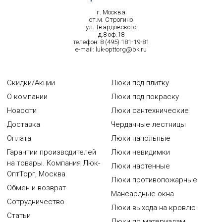
г. Москва
ст.м. Строгино
ул. Твардовского
д.8 оф.18
телефон:
8 (495) 181-19-81
e-mail:
luk-opttorg@bk.ru
Скидки/Акции
Люки под плитку
О компании
Люки под покраску
Новости
Люки сантехнические
Доставка
Чердачные лестницы
Оплата
Люки напольные
Гарантии производителей
Люки невидимки
на товары. Компания Люк-
Люки настенные
ОптТорг, Москва
Люки противопожарные
Обмен и возврат
Мансардные окна
Сотрудничество
Люки выхода на кровлю
Статьи
Люки по материалам