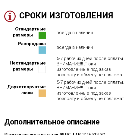
650
2047р
2104р
2106р
2272р
2785р
3244р
3314р
3403р
СРОКИ ИЗГОТОВЛЕНИЯ
700
2047р
2439р
2796р
3072р
3073р
3244р
3314р
3403р
Стандартные
всегда в наличии
750
2135р
2439р
2796р
3072р
3397р
3398р
3534р
3778р
размеры
Распродажа
800
всегда в наличии
2198р
2439р
2796р
3223р
3397р
3398р
3534р
3778р
5-7 рабочих дней после оплаты.
850
2198р
2439р
3531р
3534р
3535р
3592р
3832р
4065р
Нестандартные
ВНИМАНИЕ!!! Люки
размеры
изготовленные под заказ
900
2198р
2439р
3531р
возврату и обмену не подлежат.
3534р
3535р
3592р
3832р
4065р
5-7 рабочих дней после оплаты.
Двухстворчатые
ВНИМАНИЕ!!! Люки
950
2395р
2439р
3531р
3534р
3535р
3774р
3991р
4574р
люки
изготовленные под заказ
возврату и обмену не подлежат.
1000
2395р
2439р
3531р
3534р
3535р
3774р
3991р
4574р
1050
5603р
5604р
5852р
6732р
7448р
8245р
8302р
8756р
Дополнительное описание
1100
5603р
5604р
5852р
6732р
7448р
8245р
8302р
8756р
Изготавливается из стали 08ПС ГОСТ 16523-97.