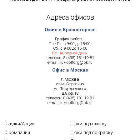
Адреса офисов
Офис в Красногорске
График работы:
Пн - Пт: с 9-00 до 18-00,
Сб.: с 9-00 до 15-00
Вс.- выходной день.
телефон:
8 (495) 181-19-81
e-mail:
luk-opttorg@bk.ru
Офис в Москве
г. Москва
ст.м. Строгино
ул. Твардовского
д.8 оф.18
телефон:
8 (495) 181-19-81
e-mail:
luk-opttorg@bk.ru
Скидки/Акции
Люки под плитку
О компании
Люки под покраску