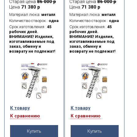
Старая цена
86 000 р
Старая цена
86 000 р
Термоизоляционная
Термоизоляционная
Цена
71 380 р
Цена
71 380 р
крышка типа «сэндвич»,
крышка типа «сэндвич»,
толщиной 26 мм, утеплена
толщиной 26 мм, утеплена
Материал люка:
металл
Материал люка:
металл
пенопластом, облицована
пенопластом, облицована
Количество створок :
одна
Количество створок :
одна
с двух сторон ДСП белого
с двух сторон ДСП белого
Срок изготовления :
45
Срок изготовления :
45
цвета.
цвета.
рабочих дней.
рабочих дней.
ВНИМАНИЕ! Изделия,
ВНИМАНИЕ! Изделия,
изготавливаемые под
изготавливаемые под
заказ, обмену и
заказ, обмену и
возврату не подлежат!
возврату не подлежат!
К товару
К товару
К сравнению
К сравнению
Купить
Купить