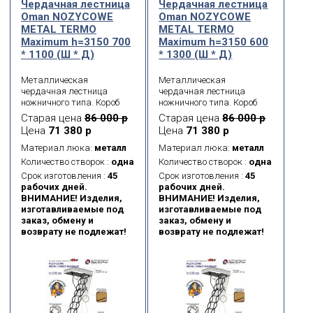
Чердачная лестница
Чердачная лестница
Oman NOZYCOWE
Oman NOZYCOWE
METAL TERMО
METAL TERMО
Maximum h=3150 700
Maximum h=3150 600
* 1100 (Ш * Д)
* 1300 (Ш * Д)
Металлическая
Металлическая
чердачная лестница
чердачная лестница
ножничного типа. Короб
ножничного типа. Короб
металлический.
металлический.
Старая цена
86 000 р
Старая цена
86 000 р
Термоизоляционная
Термоизоляционная
Цена
71 380 р
Цена
71 380 р
крышка типа «сэндвич»,
крышка типа «сэндвич»,
толщиной 26 мм, утеплена
толщиной 26 мм, утеплена
Материал люка:
металл
Материал люка:
металл
пенопластом, облицована
пенопластом, облицована
Количество створок :
одна
Количество створок :
одна
с двух сторон ДСП белого
с двух сторон ДСП белого
Срок изготовления :
45
Срок изготовления :
45
цвета.
цвета.
рабочих дней.
рабочих дней.
ВНИМАНИЕ! Изделия,
ВНИМАНИЕ! Изделия,
изготавливаемые под
изготавливаемые под
заказ, обмену и
заказ, обмену и
возврату не подлежат!
возврату не подлежат!