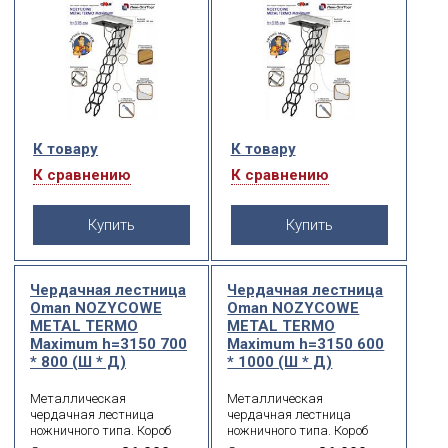
К товару
К товару
К сравнению
К сравнению
Купить
Купить
Чердачная лестница
Чердачная лестница
Oman NOZYCOWE
Oman NOZYCOWE
METAL TERMО
METAL TERMО
Maximum h=3150 700
Maximum h=3150 600
* 800 (Ш * Д)
* 1000 (Ш * Д)
Металлическая
Металлическая
чердачная лестница
чердачная лестница
ножничного типа. Короб
ножничного типа. Короб
металлический.
металлический.