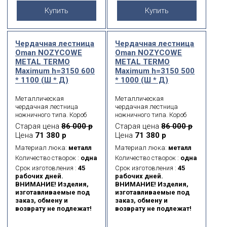
Купить
Купить
Чердачная лестница
Чердачная лестница
Oman NOZYCOWE
Oman NOZYCOWE
METAL TERMО
METAL TERMО
Maximum h=3150 600
Maximum h=3150 500
* 1100 (Ш * Д)
* 1000 (Ш * Д)
Металлическая
Металлическая
чердачная лестница
чердачная лестница
ножничного типа. Короб
ножничного типа. Короб
металлический.
металлический.
Старая цена
86 000 р
Старая цена
86 000 р
Термоизоляционная
Термоизоляционная
Цена
71 380 р
Цена
71 380 р
крышка типа «сэндвич»,
крышка типа «сэндвич»,
толщиной 26 мм, утеплена
толщиной 26 мм, утеплена
Материал люка:
металл
Материал люка:
металл
пенопластом, облицована
пенопластом, облицована
Количество створок :
одна
Количество створок :
одна
с двух сторон ДСП белого
с двух сторон ДСП белого
Срок изготовления :
45
Срок изготовления :
45
цвета.
цвета.
рабочих дней.
рабочих дней.
ВНИМАНИЕ! Изделия,
ВНИМАНИЕ! Изделия,
изготавливаемые под
изготавливаемые под
заказ, обмену и
заказ, обмену и
возврату не подлежат!
возврату не подлежат!