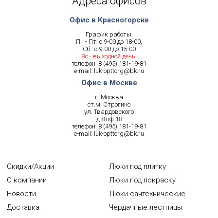
Адреса офисов
Офис в Красногорске
График работы:
Пн - Пт: с 9-00 до 18-00,
Сб.: с 9-00 до 15-00
Вс.- выходной день.
телефон:
8 (495) 181-19-81
e-mail:
luk-opttorg@bk.ru
Офис в Москве
г. Москва
ст.м. Строгино
ул. Твардовского
д.8 оф.18
телефон:
8 (495) 181-19-81
e-mail:
luk-opttorg@bk.ru
Скидки/Акции
Люки под плитку
О компании
Люки под покраску
Новости
Люки сантехнические
Доставка
Чердачные лестницы