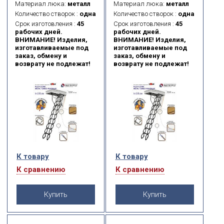
толщиной 26 мм, утеплена
толщиной 26 мм, утеплена
Материал люка:
металл
Материал люка:
металл
пенопластом, облицована
пенопластом, облицована
Количество створок :
одна
Количество створок :
одна
с двух сторон ДСП белого
с двух сторон ДСП белого
Срок изготовления :
45
Срок изготовления :
45
цвета.
цвета.
рабочих дней.
рабочих дней.
ВНИМАНИЕ! Изделия,
ВНИМАНИЕ! Изделия,
изготавливаемые под
изготавливаемые под
заказ, обмену и
заказ, обмену и
возврату не подлежат!
возврату не подлежат!
К товару
К товару
К сравнению
К сравнению
Купить
Купить