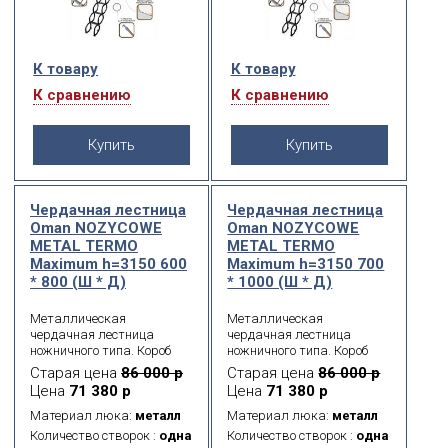
К товару
К товару
К сравнению
К сравнению
Купить
Купить
Чердачная лестница
Чердачная лестница
Oman NOZYCOWE
Oman NOZYCOWE
METAL TERMО
METAL TERMО
Maximum h=3150 600
Maximum h=3150 700
* 800 (Ш * Д)
* 1000 (Ш * Д)
Металлическая
Металлическая
чердачная лестница
чердачная лестница
ножничного типа. Короб
ножничного типа. Короб
металлический.
металлический.
Старая цена
86 000 р
Старая цена
86 000 р
Термоизоляционная
Термоизоляционная
Цена
71 380 р
Цена
71 380 р
крышка типа «сэндвич»,
крышка типа «сэндвич»,
толщиной 26 мм, утеплена
толщиной 26 мм, утеплена
Материал люка:
металл
Материал люка:
металл
пенопластом, облицована
пенопластом, облицована
Количество створок :
одна
Количество створок :
одна
с двух сторон ДСП белого
с двух сторон ДСП белого