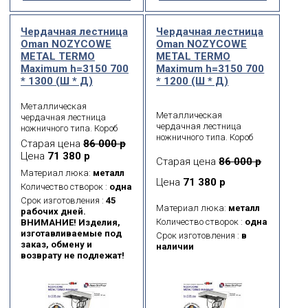
Чердачная лестница
Чердачная лестница
Oman NOZYCOWE
Oman NOZYCOWE
METAL TERMО
METAL TERMО
Maximum h=3150 700
Maximum h=3150 700
* 1300 (Ш * Д)
* 1200 (Ш * Д)
Металлическая
Металлическая
чердачная лестница
чердачная лестница
ножничного типа. Короб
ножничного типа. Короб
металлический.
Старая цена
86 000 р
металлический.
Термоизоляционная
Цена
71 380 р
Термоизоляционная
Старая цена
86 000 р
крышка типа «сэндвич»,
крышка типа «сэндвич»,
толщиной 26 мм, утеплена
Материал люка:
металл
толщиной 26 мм, утеплена
Цена
71 380 р
пенопластом, облицована
Количество створок :
одна
пенопластом, облицована
с двух сторон ДСП белого
Срок изготовления :
45
с двух сторон ДСП белого
цвета.
Материал люка:
металл
рабочих дней.
цвета.
Количество створок :
одна
ВНИМАНИЕ! Изделия,
изготавливаемые под
Срок изготовления :
в
заказ, обмену и
наличии
возврату не подлежат!