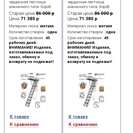
чердачная лестница
чердачная лестница
ножничного типа. Короб
ножничного типа. Короб
металлический.
металлический.
Старая цена
86 000 р
Старая цена
86 000 р
Термоизоляционная
Термоизоляционная
Цена
71 380 р
Цена
71 380 р
крышка типа «сэндвич»,
крышка типа «сэндвич»,
толщиной 26 мм, утеплена
толщиной 26 мм, утеплена
Материал люка:
металл
Материал люка:
металл
пенопластом, облицована
пенопластом, облицована
Количество створок :
одна
Количество створок :
одна
с двух сторон ДСП белого
с двух сторон ДСП белого
Срок изготовления :
45
Срок изготовления :
45
цвета.
цвета.
рабочих дней.
рабочих дней.
ВНИМАНИЕ! Изделия,
ВНИМАНИЕ! Изделия,
изготавливаемые под
изготавливаемые под
заказ, обмену и
заказ, обмену и
возврату не подлежат!
возврату не подлежат!
К товару
К товару
К сравнению
К сравнению