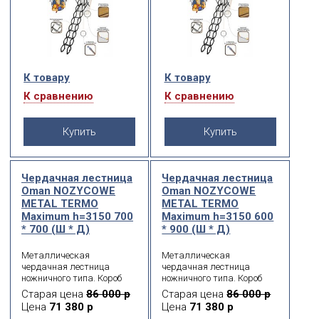
К товару
К товару
К сравнению
К сравнению
Купить
Купить
Чердачная лестница
Чердачная лестница
Oman NOZYCOWE
Oman NOZYCOWE
METAL TERMО
METAL TERMО
Maximum h=3150 700
Maximum h=3150 600
* 700 (Ш * Д)
* 900 (Ш * Д)
Металлическая
Металлическая
чердачная лестница
чердачная лестница
ножничного типа. Короб
ножничного типа. Короб
металлический.
металлический.
Старая цена
86 000 р
Старая цена
86 000 р
Термоизоляционная
Термоизоляционная
Цена
71 380 р
Цена
71 380 р
крышка типа «сэндвич»,
крышка типа «сэндвич»,