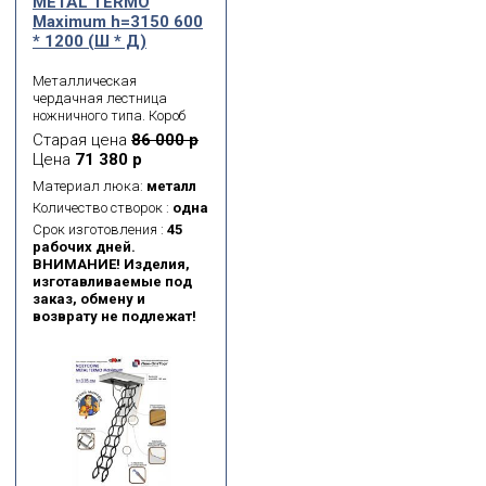
METAL TERMО
Maximum h=3150 600
* 1200 (Ш * Д)
Металлическая
чердачная лестница
ножничного типа. Короб
металлический.
Старая цена
86 000 р
Термоизоляционная
Цена
71 380 р
крышка типа «сэндвич»,
толщиной 26 мм, утеплена
Материал люка:
металл
пенопластом, облицована
Количество створок :
одна
с двух сторон ДСП белого
Срок изготовления :
45
цвета.
рабочих дней.
ВНИМАНИЕ! Изделия,
изготавливаемые под
заказ, обмену и
возврату не подлежат!