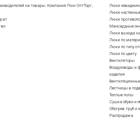
оизводителей на товары. Компания Люк-ОптТорг,
Люки невидимк
Люки настенны
врат
Люки противоп
тво
Мансардные ок
Люки выхода н
Люки по матер
Люки по типу о
Люки по цвету
Вентиляторы
Воздуховоды и 
изделия
Вентиляционны
Лестницы в под
Теплые полы
Сушка обуви и о
Обогрев труб и 
Распродажа