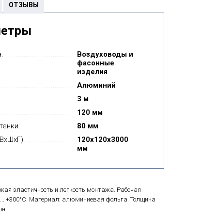
ОТЗЫВЫ
метры
:
Воздуховоды и
фасонные
изделия
Алюминий
3 м
120 мм
тенки:
80 мм
ВxШxГ):
120x120x3000
мм
кая эластичность и легкость монтажа. Рабочая
... +300°C. Материал: алюминиевая фольга. Толщина
он.