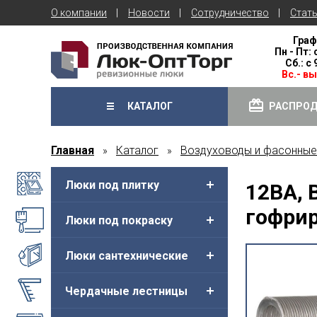
О компании
Новости
Сотрудничество
Стат
Граф
Пн - Пт: 
Сб.: с
Вс.- в
КАТАЛОГ
РАСПРО
Главная
Каталог
Воздуховоды и фасонные
»
»
Люки под плитку
12ВА, 
гофрир
Люки под покраску
Люки сантехнические
Чердачные лестницы