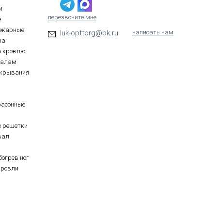
и
перезвоните мне
е
ожарные
luk-opttorg@bk.ru
написать нам
на
а кровлю
иалам
ткрывания
фасонные
е решетки
вал
богрев ног
кровли