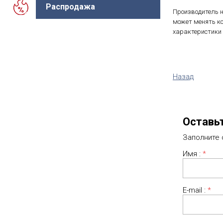
Распродажа
Производитель н
может менять ко
характеристики 
Назад
Оставь
Заполните
Имя :
*
E-mail :
*