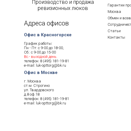
Производство и продажа
Гарантии пр
ревизионных люков
Москва
Обмен и воз
Адреса офисов
Сотрудничес
Статьи
Офис в Красногорске
Контакты
График работы:
Пн - Пт: с 9-00 до 18-00,
Сб.: с 9-00 до 15-00
Вс.- выходной день.
телефон:
8 (495) 181-19-81
e-mail:
luk-opttorg@bk.ru
Офис в Москве
г. Москва
ст.м. Строгино
ул. Твардовского
д.8 оф.18
телефон:
8 (495) 181-19-81
e-mail:
luk-opttorg@bk.ru