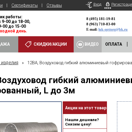
Вход
Регистраци
ьи
Сертификаты
Отзывы
ик работы:
8 (495) 181-19-81
с 9-00 до 18-00,
8 (963) 710-83-00
 9-00 до 15-00
E-mail:
luk-opttorg@bk.ru
ыходной день.
ДАЖА
СКИДКИ/АКЦИИ
ВИДЕО
ОПЛАТА
 изделия
» 12ВА, Воздуховод гибкий алюминиевый гофрирован
Воздуховод гибкий алюминие
ованный, L до 3м
Акции на этот товар
Нашли дешевле?
Снизим цену!