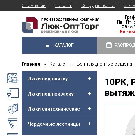
О компании
Новости
Сотрудничество
Стат
Граф
Пн - Пт: 
Сб.: с
Вс.- в
КАТАЛОГ
РАСПРО
Главная
Каталог
Вентиляционные решетки
»
»
Люки под плитку
10РК, 
вытяж
Люки под покраску
Люки сантехнические
Чердачные лестницы