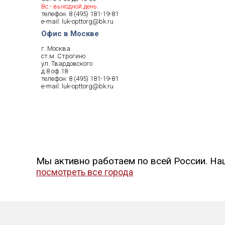
Вс.- выходной день.
телефон:
8 (495) 181-19-81
e-mail:
luk-opttorg@bk.ru
Офис в Москве
г. Москва
ст.м. Строгино
ул. Твардовского
д.8 оф.18
телефон:
8 (495) 181-19-81
e-mail:
luk-opttorg@bk.ru
Мы активно работаем по всей России. На
посмотреть все города