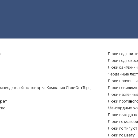
и
Люки под плитк
Люки под покра
Люки сантехнич
Чердачные лес
Люки напольны
оизводителей на товары. Компания Люк-ОптТорг,
Люки невидимк
Люки настенны
врат
Люки противоп
тво
Мансардные ок
Люки выхода н
Люки по матер
Люки по типу о
Люки по цвету