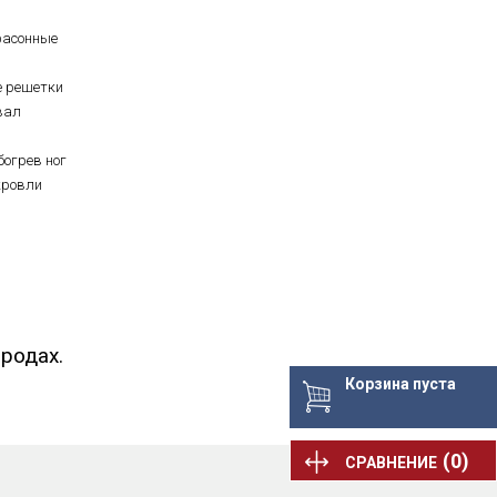
фасонные
е решетки
вал
богрев ног
кровли
родах.
Корзина пуста
(0)
СРАВНЕНИЕ