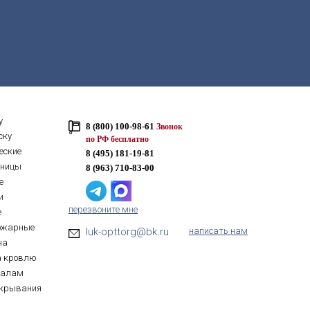
у
8 (800) 100-98-61
Звонок
ску
по РФ бесплатно
еские
8 (495) 181-19-81
тницы
8 (963) 710-83-00
е
и
перезвоните мне
е
ожарные
luk-opttorg@bk.ru
написать нам
на
а кровлю
иалам
ткрывания