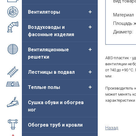
Вид товара
Вентиляторы
Материал
Площадь ж
Воздуховоды и
Диаметр:
фасонные изделия
Вентиляционные
решетки
ABS-пластик - 
вентиляции не б
от ?40 до +90 °C
Лестницы в подвал
мм.
Теплые полы
Производитель н
может менять ко
характеристики 
Сушка обуви и обогрев
ног
Обогрев труб и кровли
Назад