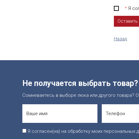
*
Я сог
Назад
Не получается выбрать товар?
Сомневаетесь в выборе люка или другого товара? О
Я согласен(на) на обработку моих персональных д