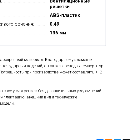
:
Вентиляционные
решетки
ABS-пластик
ивого сечения:
0.49
136 мм
ударопрочный материал. Благодаря ему элементы
оятся ударов и падений, а также перепадов температур
. Погрешность при производстве может составлять +- 2
а свое усмотрение и без дополнительных уведомлений
мплектацию, внешний вид и технические
модели.