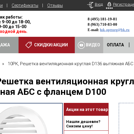
Вход
Регистраци
ьи
Сертификаты
Отзывы
ик работы:
8 (495) 181-19-81
с 9-00 до 18-00,
8 (963) 710-83-00
 9-00 до 15-00
E-mail:
luk-opttorg@bk.ru
ыходной день.
ДАЖА
СКИДКИ/АКЦИИ
ВИДЕО
ОПЛАТА
» 10РК, Решетка вентиляционная круглая D136 вытяжная АБС
Решетка вентиляционная кругл
ная АБС с фланцем D100
Акции на этот товар
Нашли дешевле?
Снизим цену!