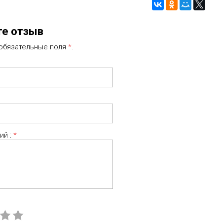
те отзыв
 обязательные поля
*
.
ий :
*