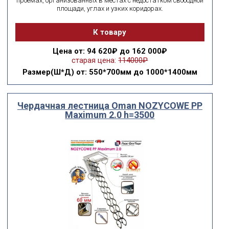
проёмах, организованных в местах с недостатком свободной
площади, углах и узких коридорах.
К товару
Цена
от: 94 620₽ до 162 000₽
старая цена:
114000₽
Размер(Ш*Д)
от: 550*700мм до 1000*1400мм
Чердачная лестница Oman NOZYCOWE PP
Maximum 2.0 h=3500