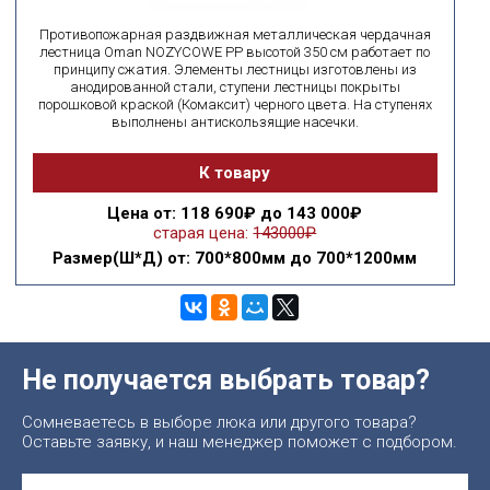
Противопожарная раздвижная металлическая чердачная
лестница Oman NOZYCOWE PP высотой 350 см работает по
принципу сжатия. Элементы лестницы изготовлены из
анодированной стали, ступени лестницы покрыты
порошковой краской (Комаксит) черного цвета. На ступенях
выполнены антискользящие насечки.
К товару
Цена
от: 118 690₽ до 143 000₽
старая цена:
143000₽
Размер(Ш*Д)
от: 700*800мм до 700*1200мм
Не получается выбрать товар?
Сомневаетесь в выборе люка или другого товара?
Оставьте заявку, и наш менеджер поможет с подбором.