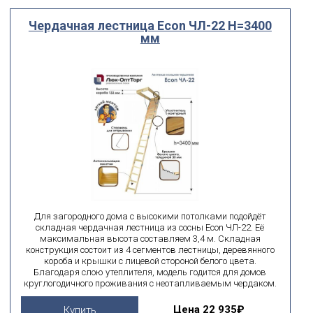
Выберите...
Чердачная лестница Econ ЧЛ-22 H=3400
мм
По посадочному размеру
мм
мм
ширина
высота
поиск по id
искать по id
ВЫ ИЩЕТЕ:
Для загородного дома с высокими потолками подойдёт
подобрать
Сбросить фильтр
складная чердачная лестница из сосны Econ ЧЛ-22. Её
максимальная высота составляем 3,4 м. Складная
конструкция состоит из 4 сегментов лестницы, деревянного
короба и крышки с лицевой стороной белого цвета.
Благодаря слою утеплителя, модель годится для домов
круглогодичного проживания с неотапливаемым чердаком.
Цена
22 935₽
Купить