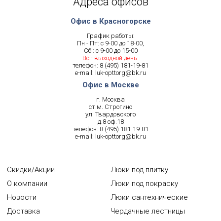
Адреса офисов
Офис в Красногорске
График работы:
Пн - Пт: с 9-00 до 18-00,
Сб.: с 9-00 до 15-00
Вс.- выходной день.
телефон:
8 (495) 181-19-81
e-mail:
luk-opttorg@bk.ru
Офис в Москве
г. Москва
ст.м. Строгино
ул. Твардовского
д.8 оф.18
телефон:
8 (495) 181-19-81
e-mail:
luk-opttorg@bk.ru
Скидки/Акции
Люки под плитку
О компании
Люки под покраску
Новости
Люки сантехнические
Доставка
Чердачные лестницы