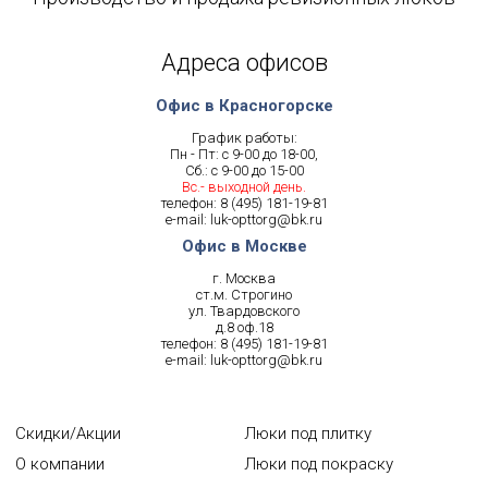
Адреса офисов
Офис в Красногорске
График работы:
Пн - Пт: с 9-00 до 18-00,
Сб.: с 9-00 до 15-00
Вс.- выходной день.
телефон:
8 (495) 181-19-81
e-mail:
luk-opttorg@bk.ru
Офис в Москве
г. Москва
ст.м. Строгино
ул. Твардовского
д.8 оф.18
телефон:
8 (495) 181-19-81
e-mail:
luk-opttorg@bk.ru
Скидки/Акции
Люки под плитку
О компании
Люки под покраску