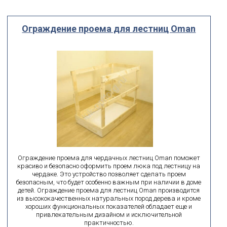
Производитель
Выберите...
Ограждение проема для лестниц Oman
По посадочному размеру
мм
мм
ширина
высота
поиск по id
искать по id
ВЫ ИЩЕТЕ:
Ограждение проема для чердачных лестниц Oman поможет
красиво и безопасно оформить проем люка под лестницу на
подобрать
Сбросить фильтр
чердаке. Это устройство позволяет сделать проем
безопасным, что будет особенно важным при наличии в доме
детей. Ограждение проема для лестниц Oman производится
из высококачественных натуральных пород дерева и кроме
хороших функциональных показателей обладает еще и
привлекательным дизайном и исключительной
практичностью.