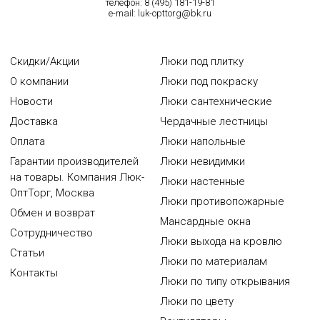
телефон:
8 (495) 181-19-81
e-mail:
luk-opttorg@bk.ru
Скидки/Акции
Люки под плитку
О компании
Люки под покраску
Новости
Люки сантехнические
Доставка
Чердачные лестницы
Оплата
Люки напольные
Гарантии производителей
Люки невидимки
на товары. Компания Люк-
Люки настенные
ОптТорг, Москва
Люки противопожарные
Обмен и возврат
Мансардные окна
Сотрудничество
Люки выхода на кровлю
Статьи
Люки по материалам
Контакты
Люки по типу открывания
Люки по цвету