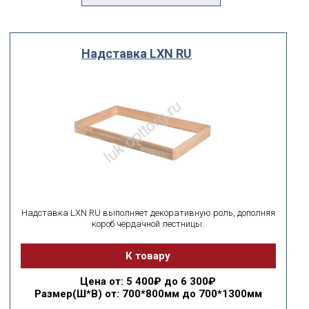
Производитель
Выберите...
Надставка LXN RU
По посадочному размеру
мм
мм
ширина
высота
поиск по id
искать по id
ВЫ ИЩЕТЕ:
Надставка LXN RU выполняет декоративную роль, дополняя
короб чердачной лестницы.
подобрать
Сбросить фильтр
К товару
Цена
от: 5 400₽ до 6 300₽
Размер(Ш*В)
от: 700*800мм до 700*1300мм