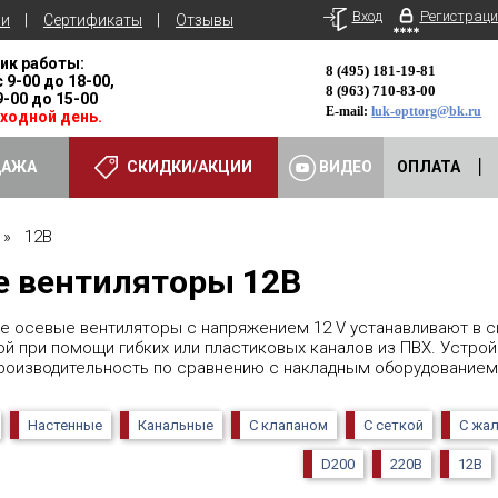
Вход
Регистраци
ьи
Сертификаты
Отзывы
ик работы:
8 (495) 181-19-81
с 9-00 до 18-00,
8 (963) 710-83-00
 9-00 до 15-00
E-mail:
luk-opttorg@bk.ru
ыходной день.
ДАЖА
СКИДКИ/АКЦИИ
ВИДЕО
ОПЛАТА
» 12В
е вентиляторы 12В
е осевые вентиляторы с напряжением 12 V устанавливают в с
ой при помощи гибких или пластиковых каналов из ПВХ. Устро
роизводительность по сравнению с накладным оборудованием
Настенные
Канальные
С клапаном
С сеткой
С жа
D200
220В
12В