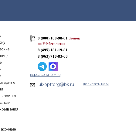
у
8 (800) 100-98-61
Звонок
ску
по РФ бесплатно
еские
8 (495) 181-19-81
тницы
8 (963) 710-83-00
е
и
перезвоните мне
е
ожарные
luk-opttorg@bk.ru
написать нам
на
а кровлю
иалам
ткрывания
фасонные