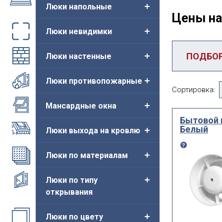
Люки напольные
Цены на
Люки невидимки
ПОДБОР
Люки настенные
Категория
Люки противопожарные
Сортировка:
12В
Мансардные окна
Бытовой 
Диаметр
Белый
Люки выхода на кровлю
Люки по материалам
использо
Люки по типу
открывания
Люки по цвету
ВЫ ИЩЕТ