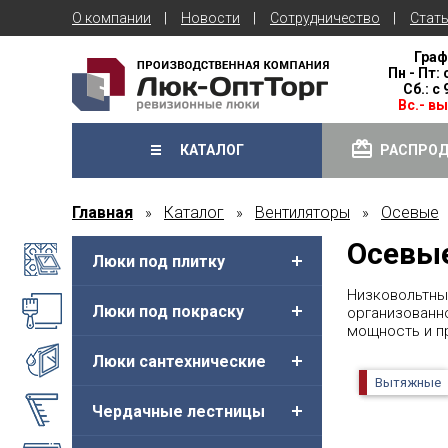
О компании
Новости
Сотрудничество
Стат
Граф
Пн - Пт: 
Сб.: с
Вс.- в
КАТАЛОГ
РАСПРО
Главная
Каталог
Вентиляторы
Осевые
»
»
»
Осевы
Люки под плитку
Низковольтны
Люки под покраску
организованн
мощность и п
Люки сантехнические
Вытяжные
Чердачные лестницы