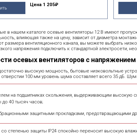
Цена
1 205₽
ить
 фильтр
подобрать
ые в нашем каталоге осевые вентиляторы 12 В имеют пропуск
ность, влияющая также на цену, зависит от диаметра монтажн
от размера вентиляционного канала, вы можете выбрать низк
зкого напряжения подключить к стандартной электросети, н
сти осевых вентиляторов с напряжением 
достаточно высокую мощность, бытовые низковольтные устро
 отверстии 100 мм уровень шума составляет всего 35 дБ. Шу
елем на подшипниках скольжения, выдерживающим высокую 
 до 40 тысяч часов;
брационными защитными прокладками, предотвращающими др
со степенью защиты IP24 спокойно переносит высокую влажно