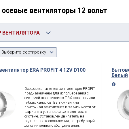
 осевые вентиляторы 12 вольт
 ВЕНТИЛЯТОРА
Производитель
Выберите сортировку
Выберите...
вентилятор ERA PROFIT 4 12V D100
Бытово
мм
мм
Белый
от
до
Осевые канальные вентиляторы PROFIT
вать дополнительные параметры
предназначены для использования с
системой пластиковых ПВХ каналов или
гибких каналов. Вытяжная или
приточная вентиляция в зависимости от
искать по id
варианта установки вентилятора в
системе. Установлен двигатель на
поиск по id
подшипниках скольжения, не требующий
дополнительного обслуживания.
Е: