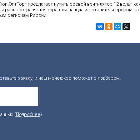
юк-ОптТорг предлагает купить осевой вентилятор 12 вольт ка
ы распространяется гарантия завода-изготовителя сроком на 
ым регионам России.
ставьте заявку, и наш менеджер поможет с подбором.
анных (
Подробнее
)