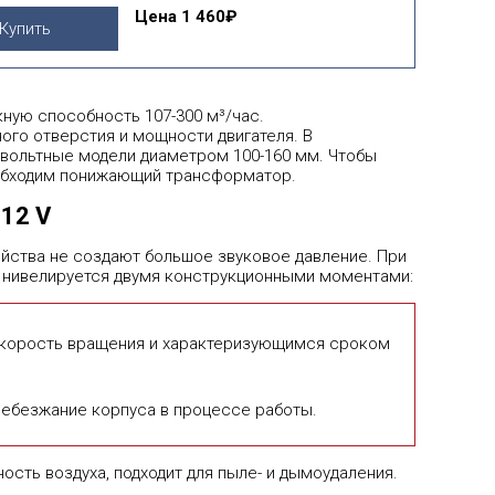
Цена
1 460₽
Купить
ную способность 107-300 м³/час.
ого отверстия и мощности двигателя. В
овольтные модели диаметром 100-160 мм. Чтобы
еобходим понижающий трансформатор.
12 V
йства не создают большое звуковое давление. При
м нивелируется двумя конструкционными моментами:
скорость вращения и характеризующимся сроком
ебезжание корпуса в процессе работы.
сть воздуха, подходит для пыле- и дымоудаления.