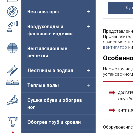
Куп
Вентиляторы
Сбросить
Воздуховоды и
Представленн
фасонные изделия
Производитель
зависимости 
вентилятор
ни
Вентиляционные
решетки
Особенно
Несмотря на 
Лестницы в подвал
установочном
Теплые полы
двигат
службы
Сушка обуви и обогрев
ног
антиви
Обогрев труб и кровли
Оборудование 