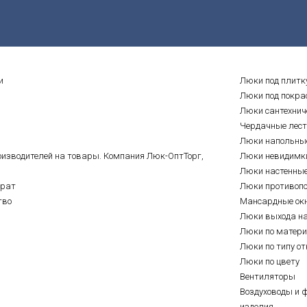
и
Люки под плитк
Люки под покра
Люки сантехнич
Чердачные лес
Люки напольны
оизводителей на товары. Компания Люк-ОптТорг,
Люки невидимк
Люки настенны
врат
Люки противоп
тво
Мансардные ок
Люки выхода н
Люки по матер
Люки по типу о
Люки по цвету
Вентиляторы
Воздуховоды и 
изделия