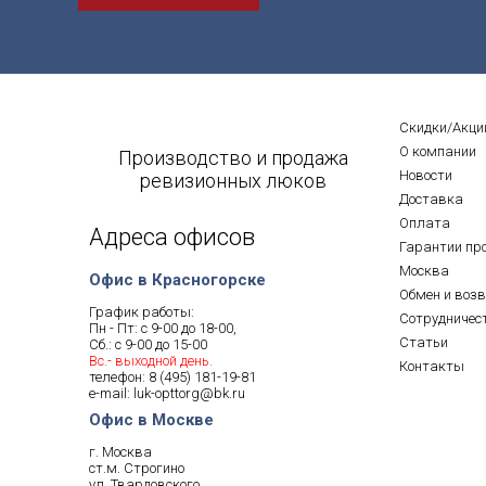
Скидки/Акци
О компании
Производство и продажа
Новости
ревизионных люков
Доставка
Оплата
Адреса офисов
Гарантии пр
Москва
Офис в Красногорске
Обмен и воз
График работы:
Сотрудничес
Пн - Пт: с 9-00 до 18-00,
Статьи
Сб.: с 9-00 до 15-00
Вс.- выходной день.
Контакты
телефон:
8 (495) 181-19-81
e-mail:
luk-opttorg@bk.ru
Офис в Москве
г. Москва
ст.м. Строгино
ул. Твардовского