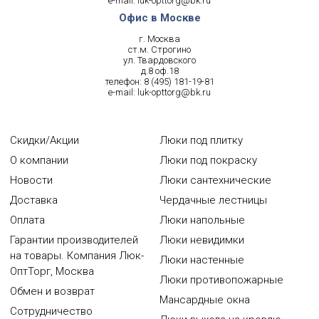
e-mail:
luk-opttorg@bk.ru
Офис в Москве
г. Москва
ст.м. Строгино
ул. Твардовского
д.8 оф.18
телефон:
8 (495) 181-19-81
e-mail:
luk-opttorg@bk.ru
Скидки/Акции
Люки под плитку
О компании
Люки под покраску
Новости
Люки сантехнические
Доставка
Чердачные лестницы
Оплата
Люки напольные
Гарантии производителей
Люки невидимки
на товары. Компания Люк-
Люки настенные
ОптТорг, Москва
Люки противопожарные
Обмен и возврат
Мансардные окна
Сотрудничество