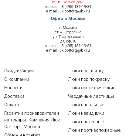
Вс.- выходной день.
телефон:
8 (495) 181-19-81
e-mail:
luk-opttorg@bk.ru
Офис в Москве
г. Москва
ст.м. Строгино
ул. Твардовского
д.8 оф.18
телефон:
8 (495) 181-19-81
e-mail:
luk-opttorg@bk.ru
Скидки/Акции
Люки под плитку
О компании
Люки под покраску
Новости
Люки сантехнические
Доставка
Чердачные лестницы
Оплата
Люки напольные
Гарантии производителей
Люки невидимки
на товары. Компания Люк-
Люки настенные
ОптТорг, Москва
Люки противопожарные
Обмен и возврат