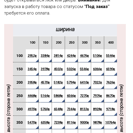
будет открываться люк или дверь.
Внимание!
Для
запуска в работу товара со статусом
"Под заказ"
требуется его оплата.
ширина
100
150
200
250
300
350
400
450
100
2952р
3384р
3814р
4244р
4676р
5106р
5546р
5978р
150
3454р
3978р
4502р
5026р
5546р
6066р
6590р
7112р
200
3958р
4570р
5182р
5794р
6410р
7022р
7626р
8242р
высота (сторона петли)
высота (сторона петли)
250
4468р
5164р
5868р
6566р
7270р
7976р
8670р
9378р
300
4970р
5760р
6548р
7344р
8132р
8928р
9718р
10512р
350
5470р
6358р
7238р
8116р
9000р
9878р
10764р
11648р