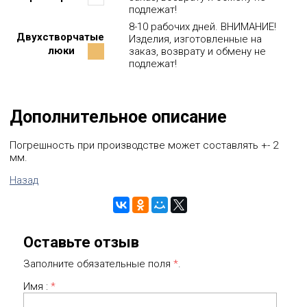
900
12960р
15082р
17210р
подлежат!
19332р
21454р
23576р
25698р
27822р
8-10 рабочих дней. ВНИМАНИЕ!
Двухстворчатые
Изделия, изготовленные на
950
13470р
15688р
17890р
20100р
22318р
24528р
26744р
28954р
люки
заказ, возврату и обмену не
подлежат!
1000
13974р
16276р
18582р
20886р
23178р
25484р
27788р
30094р
100
150
200
250
300
350
400
450
Дополнительное описание
Погрешность при производстве может составлять +- 2
мм.
Назад
Оставьте отзыв
Заполните обязательные поля
*
.
Имя :
*