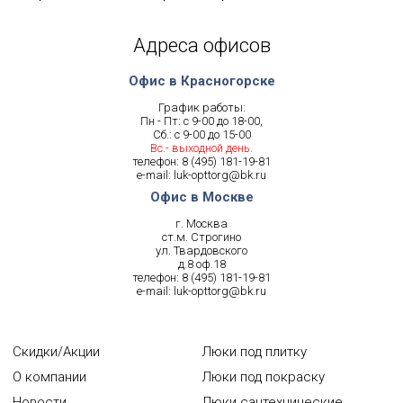
Адреса офисов
Офис в Красногорске
График работы:
Пн - Пт: с 9-00 до 18-00,
Сб.: с 9-00 до 15-00
Вс.- выходной день.
телефон:
8 (495) 181-19-81
e-mail:
luk-opttorg@bk.ru
Офис в Москве
г. Москва
ст.м. Строгино
ул. Твардовского
д.8 оф.18
телефон:
8 (495) 181-19-81
e-mail:
luk-opttorg@bk.ru
Скидки/Акции
Люки под плитку
О компании
Люки под покраску
Новости
Люки сантехнические