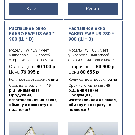
Купить
Купить
Распашное окно
Распашное окно
FAKRO FWP U3 660 *
FAKRO FWP U3 780 *
980 (Ш * В)
980 (Ш * В)
Модель FWP U3 имеет
Модель FWP U3 имеет
универсальный способ
универсальный способ
открывания – окно может
открывания – окно может
открываться как вправо,
открываться как вправо,
Старая цена
80 100 р
Старая цена
84 900 р
так и влево, благодаря
так и влево, благодаря
Цена
76 095 р
Цена
80 655 р
специальным петлям,
специальным петлям,
которые можно
которые можно
Количество створок :
одна
Количество створок :
одна
установить во время
установить во время
Срок изготовления :
45
Срок изготовления :
45
монтажа окна на любую
монтажа окна на любую
р.д. Внимание!
р.д. Внимание!
из сторон. Удобная ручка,
из сторон. Удобная ручка,
Продукция,
Продукция,
расположенная в середине
расположенная в середине
изготовленная на заказ,
изготовленная на заказ,
бокового элемента оконной
бокового элемента оконной
обмену и возврату не
обмену и возврату не
створки, позволяет легко
створки, позволяет легко
подлежит!
подлежит!
открывать-закрывать
открывать-закрывать
окно и фиксировать его в 2
окно и фиксировать его в 2
положениях
положениях
проветривания.
проветривания.