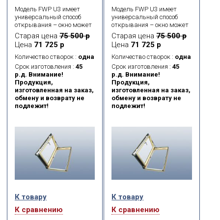
Модель FWP U3 имеет
Модель FWP U3 имеет
универсальный способ
универсальный способ
открывания – окно может
открывания – окно может
открываться как вправо,
открываться как вправо,
Старая цена
75 500 р
Старая цена
75 500 р
так и влево, благодаря
так и влево, благодаря
Цена
71 725 р
Цена
71 725 р
специальным петлям,
специальным петлям,
которые можно
которые можно
Количество створок :
одна
Количество створок :
одна
установить во время
установить во время
Срок изготовления :
45
Срок изготовления :
45
монтажа окна на любую
монтажа окна на любую
р.д. Внимание!
р.д. Внимание!
из сторон. Удобная ручка,
из сторон. Удобная ручка,
Продукция,
Продукция,
расположенная в середине
расположенная в середине
изготовленная на заказ,
изготовленная на заказ,
бокового элемента оконной
бокового элемента оконной
обмену и возврату не
обмену и возврату не
створки, позволяет легко
створки, позволяет легко
подлежит!
подлежит!
открывать-закрывать
открывать-закрывать
окно и фиксировать его в 2
окно и фиксировать его в 2
положениях
положениях
проветривания.
проветривания.
К товару
К товару
К сравнению
К сравнению