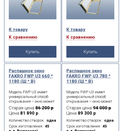
К товару
К товару
К сравнению
К сравнению
Купить
Купить
Распашное окно
Распашное окно
FAKRO FWP U3 660 *
FAKRO FWP U3 780 *
1180 (Ш * В)
1180 (Ш * В)
Модель FWP U3 имеет
Модель FWP U3 имеет
универсальный способ
универсальный способ
открывания – окно может
открывания – окно может
открываться как вправо,
открываться как вправо,
Старая цена
86 200 р
Старая цена
94 000 р
так и влево, благодаря
так и влево, благодаря
Цена
81 890 р
Цена
89 300 р
специальным петлям,
специальным петлям,
которые можно
которые можно
Количество створок :
одна
Количество створок :
одна
установить во время
установить во время
Срок изготовления :
45
Срок изготовления :
45
монтажа окна на любую
монтажа окна на любую
р.д. Внимание!
р.д. Внимание!