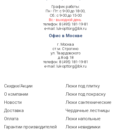
График работы:
Пн - Пт: с 9-00 до 18-00,
Сб.: с 9-00 до 15-00
Вс.- выходной день.
телефон:
8 (495) 181-19-81
e-mail:
luk-opttorg@bk.ru
Офис в Москве
г. Москва
ст.м. Строгино
ул. Твардовского
д.8 оф.18
телефон:
8 (495) 181-19-81
e-mail:
luk-opttorg@bk.ru
Скидки/Акции
Люки под плитку
О компании
Люки под покраску
Новости
Люки сантехнические
Доставка
Чердачные лестницы
Оплата
Люки напольные
Гарантии производителей
Люки невидимки